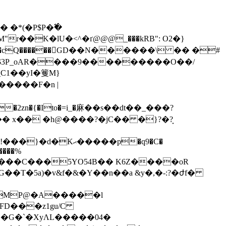
R�$t�cQ������GD��N������\ �� �#
$3P_oAR����9���������O��/
�2zn�{�Ito�=i_�⿇��s��dt��_���?
 x�� �h@����?�jC�� �}?�?̟
���"���\���i�n��E?(���{�����Am�=`S~\��4k�lQ�|��k�/�K���l�1!���}�d�Kޙ
�����p�q9�C�
����%
G��T�5a)�v&f�&�Y��n��a &y�,�-:?�ժf�
MP@�A�����l
G�`�XyɅL�����04�