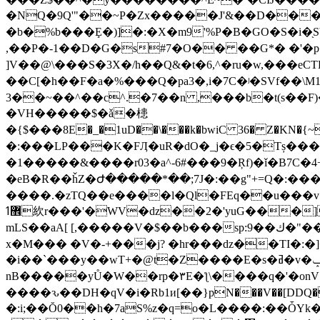
�NQ�9Q'"��~P�Zx�����J'&��D���œ
�b�%b���Ȩ�)]�:�X�m9'%P�B�GO�S�i�֖
,��P�-1��D�G�s#7�O�� ��G*� �'�p�:c�
]V��@\���S�3X�/h��Q&�t�6,^�ru�w,���eCTE
��C [�h��F�a�%���Q�pa3�,i�7C�ʲ�SVf��\M1� �fz^�ܤgG�2��H���mi"�B^������X�w�� %���;�,�^�$n�n�
3��~��^��c^.�7��n ,���b�t(s��F)��})hx:$�FE*ڱ��>�m�̶���҇<%�Y�L�`������Q1P���
�VH�����$�ǎ�槵
�{$���8 E�_�1uD��\���k�bwiC 36� Z�KN�{~
�:���LP���K�FӅ�uR�dO�_j�ϵ�5�Tș����@ �G_J��;%�D�n
�1�����&����r03�a^-6#���9�Ŗf)�ǐ�B7C�4+]U�)^�- &6`��
�eB�R��ȟZ�Ժ�����*��;7J�:��g"+=Q�:�������T�1C�,�7Yإ
����.�zTQ��e����l�Ql�FEq��u���v�
޾ߗ䊻r���'�WV�dz��2�'yuG���]$h�uY3�\Sڮ�:<��� ����|�W��Z�|e�+(��QL�$Ƣ��)+�(�[�n1���ijBF���|�q��=�ʨS�tq"B�D-
mLS��aA[ [,�����V�$��b���sp:9��ك�"���Ӑ��^^�r�@���vb�m�{aE��?/e�!�G�|_0uϜ�n;n�%B����z� �{"�*�` ��v�'��簒
x�M��� �V�-+���j? �hr���dz��TI�:�]
�i��`���y��wT+�@t�Z����E�s�ߥ�v�ݒ�P�����(�<M��:ñz�����B�w�r혺
nB�����yŮ�W��rp�٣E�ƪ\����q�'�onV{�Q;tI�/g�㓦� ��ֺe�g��ZN73�4� ���B�@� ���>h� �v$�{�����_�_4�Z: � {5U^\ϸ��"!
����ԅ��DH�qV�i�Rb1и[��}pN���V��[DDQ��
�:i;��Ŏ0��h�7aS%z�
q=o�L����:��ȰYk��v��Y��M