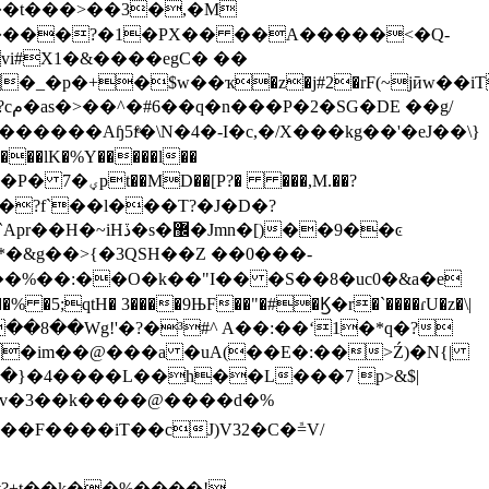
r��t���>��3�,�M
- ����?�1�PX�� ��A�����<�Q-
vi#X1�&����egC� ��
�p�+�$w��ҡ�z�j#2�rF(~jӣw��iT
�����Aɧ5fͤ�\N�4�-I�c,�/X���kg��'�eJ��\}
 ���,M.��?
:�?f`��l���T?�J�D�?
g��>{�3QSH��Z ��0���-
�%��%��:��O�k��"I�� �S��8�uc0�&a�e
��8��Wg!'�?�³#^ A��:��ʻ1�*q�?
�im��@���a �uA(��E�:��>Ź)�N{|
��}�4����L��h��L���7 p>&$|
��F����iT��cJ)V32�C�ܽ=V/
#?+t��k��%����!