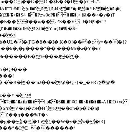
Xaؚm��C��G� O �$B�3�U�)eC+b-"-
�*"b&�Tu����Ʈ�d4S��*�p�4�YE����q�(
�ݢS��V=J�Ә|9�Ci/
���Zu�%�XtI�Ym{��뼥�$~
�Ɔʡ�Q9���
���!
z��Y:�'
��Z��q���%T�<
z���g��}��1p��W�y�/x��0Q
@���*�I@D+�������/