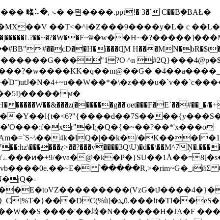
��� 㫥⠥�, ᭥� �믠����.pptǃ� 3�` C��B݀�BAŁ�
����#BB"#��cD��H�ȉ���ɊM H���MN�b
����G���"1?O ^n #2Q}���4@p�
�F�n |
W��&���z(������g��'oet���F�E`��#��_�/�+
�Y��l{t�<6?"{����d��7S����{y���S��
'O���:f�xr"�I;̘�Q�{�~��?��*'x���o
��:hz\������ɀ>��?���v����3Q\U)�d��\��M^7Ņ�.���
oR
����0e.��~E�| ՝�����R,>�rim~G�_iйΣ 
N�jQ�-
�E�toVZ���������(VzG�tJ����4�}�
��W��S ����'��埼�N������H�JA�F ����