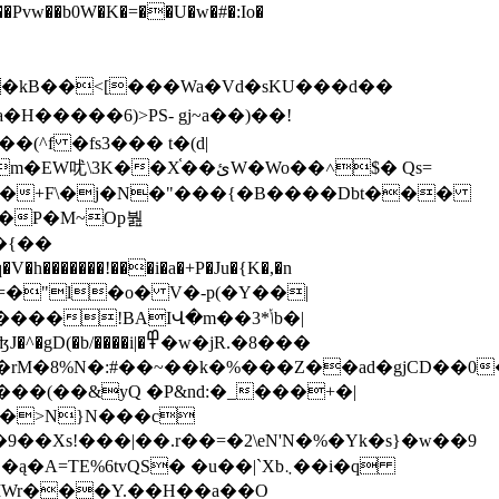
^f �fs3��� t�(d|
֫��ئW�Wo��˄$� Qs=
w�}�+F\�j�N�"���{�B����Dbt���
�����!���i�a�+P�Ju�{K�,�n
=�"l�o� V�-p(�Y��|
!BAIՎ�m��ݳ*3b�|
�>N}N���c
���|��.r��=�2\eN'N�%�Yk�s}�w��9
6tvQS� �u��|`Xb܆��i�q
MWr���Y.��H��a��O