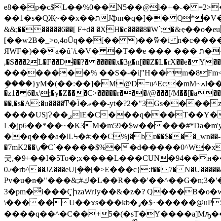
e8��p�c$L��%0��N5��@l�+�˶� =2>
��1�s�QҖ~��x��תJֆm�q�]�� Q*�V�c̭К�.m�ֹ��Ezjol�뤺g�[ت�~�Ʀ/&% ;TW�_�6lM���D:�wQ�m"h,��lFS|,��Nh
&&;�������6��[ F+d� �XH�c����8�W`;�
[��w2B�_>o,4oŨq��[�� )��ޫw�i n�c��
ЯWF�)��a�ȗ`/˪�V� �T�ܿ�e ���
��� ת�� ԛ���]����Na7Y� ����c&<��Hl�����o�kuc�֒ڝ`�90�&Fn_�ezZ� �
,�S���2L�F��D��?� �����x�3g�n[��Z�L�rX��e� 
��������% ��S�-�i|"H��m�8Fm
ި����}yM�(��:��]�M@D=u^Ec;�mM~ߍl���_i�#�u���s{�Tw�$�Om٫+sgNQ�#wmgg�_ ��geqQXcKwb:�aI̡
�z1� 6�x\;�y�Z���C>�����r���/@���[/M��[�a
��,�s�A:�u����Ͳ�Ї�ޢ��-yt�?2�"3Gs����z�&P+�Y"������ o-��V���l�EH���r�e䚧
����USjɁ��ږlE�C���q���T��Y�4� l,�{�� �������Qo�N�3���r���{�*�K 8?
L�jp6��*��~�K3M�m59�$w�����#*Da�m
��q���a�lLϞ�#:��C%j�bɒ��$���_wn��-
�7mK2��\٫�C`�����$%��d�����0^W�x�M����e*���̓��o��6��D_&��u����H�8>���0�tsn��{7���l}�m�
굿,�9+��I�5To�;x����L���CUN�94��ʜ
ޤ0�rb^��JZ���eU[ܻ�ؙ�[�>Ε���c}:f��7�N�U�����&�9�G�^uq���s�_a��N{t��i��˖�ֱ>t.�H�����V.�6I[��
Pv�u�n�"���&;#ك�L��R���'��^��G�n;3�'�V��Si�r�4��h���=]W�kÔ��� Z��*�1��t[*�&!�[��n{GT��t�n�v/���5*��B��c?
3�pm�͋i���ҀիzaWrJy��&�z�? Q���B
\�����U��ϫs���kb�ݛ�$~�����@uPS�S�苢G� Z��;%���ga�`��
����q��^�C��+5�(�sT�Y����a]Mԡ��5��`Emgm�ú�