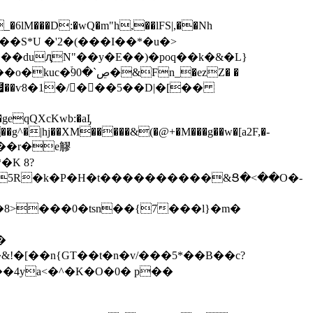
M��S*U �'2�(���I��*�u�>
���duԯN"��y�E��)�poq��k�&�L}
��^{4﹯��ѵ8�1�/򳷴���5��D|�[��
�g^�|hj��XM�����&(�@+�M���g��w�[a2F,�-
�l5R�k�P�H�t����������&Ց�<��O�-
�4ya<�^�K�O�0� p��