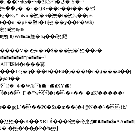
Rs��3K3�ک� Y�
-
'h[�ʈ �}Wr��4�牎�!ӎ��ú䒻
������*p�����~?
���㝤
P�@0��
�t�ĺ_F �'"w�(��>��_�uK'�����/