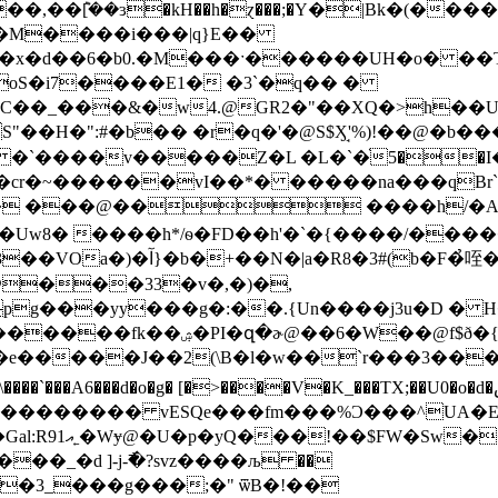
��݉[��ɜ�kH��h�ɀ���;�Υ�|Bk�(��
��
Xb�M����i���|q}E��
�oS�i7����E1� �3`�q�� �
�w4.@GR2�"��XQ�>h��U��@'������߾�����=��^
#�b�� �r�q�'�@S$Ӽ̘'%)!��@�b����8~�����O�[~ؿ
��v�����Z�L �L�`�֫5��I�C�;ԙv`%
� ���@�� ����h/�
w8� ����h*/ѳ�FD��h'�`�{����/����
@K��^T[����' \��Jl�I���?
@���33�v�,�)�,
pg���yy���g�:��.{Un����j3u�D � H�B
զ�ɚ@��6�W��@f$ð�{�/
_���TX;��U0�o�d�ڞ�m�f�7$�% v�S�,,-
��#C4�x\����`���A6���d�o�g� [�>����V�K
B�������� vESQe���fm���%Ɔ���
^UA�
��_�d ]-j-߯�?svz����љ ��
9�3_���g���;�" ѿB�!��