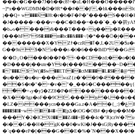
���c�G���7J�h��c8!=�uL�H���O�����IWk 
~]*x��WGDMM�D�9R*��#��Ƒ,�Ѩ���m0ot�8�����
ݙ��Q+ w���Ќ�J8:�r�b�F�P�"����S��H�K�J-�Z����f��X8ݠ��Y |S�&�%}��b����()Z�(�>��S4_��Pzw0oP������˲> 颴� �>�y�)T
�J�����<���v=��C�B��=���`�_�'�䇽yAM�� �e
�bᯁ����)&���T���+q��p�R����)c^�K��
[���hF?'9$�:���m�bc��&���~/]�*����j�����9�3
��������X�YZߙ�czR�ߠ�,L�2U�Ꟊa��Aþ��ɨ^%�9�5����]q�!J86$�`����b�UL��(FG�8�ʳ�I�|K�O!��ͯ�cy=���{?
G��9n$�N u���r-�l�6���IblD*��Gc�t�ڨ���JG\��zvX&S�S5�j_O���S��L?�?S �B���k�;�p����"��'���Mr
�'�DٶO����I��P�7<��CD�zd;��o�[��"�8gX�R8��$ǀ�G�|C���T�:���3��hw4@9e�����B�%���J� �-
�D����j��ute�Yz�(���92����~D��g[
�"���2$ W()�$w��ETf��ctM�I���L�$�\�
�u���u�u~���ewaZ{z�'��9�4����
��S�t�"�=�v�"�_��6�C�����ɣ{(S�o^P-��d >�c�*��> �#�
��=ޑy�yڋ�ZZ8�P�#���������1bi!
�X��!lgz�oF��9Cf.���)y�l,��n
�LZ�s���ycn����Ga.z�A��{_:ڠ�{�>8����r��̓���J4�|vD�t.�Z�v2�ȿ�n=�_'`� �y1�7c��^�ʌ�a'���hp� �6��i�P#O ��<���t���-A1̬�IO+yo
����$�I�~w<�l�4�>�[pݎ�iOG�OB# �p�tp��M���cZmV�A�3�.��u��z�r��k mk�Y�e�6?rsV�a)�Ȼ9�H΅]E��#n�p� c�n|!
���Y�2�ΙCX0����Z4��+掭��4c�"R)cz
�i��G��H�gK��0�wKl�J��sG|Ry���� 
�`q���eP�[���G��E�%�`N���X��f�