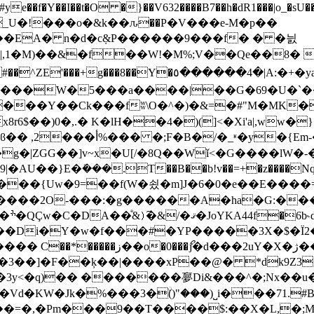
_U�!���o�&k��ԉ��P�V���e-M�p��
���4�|A:�+�ya�H�����6)>PS- gj~a��)��!
D���W�5���a����|��G�69�U�`���(
��Ck���fʬ\O�^�)�&=�#"M�MK�m�EW㕱\3K��X
6$��)0�,.� K�lH��4�)(]<�Xi'a|,w
ʶ�y�{Em-�P�M~Op붪
��}E�ܺ���.T��B��b!v��=+�z����Nq�V�h��
�u���{Uw�9=��f(W�쇴�m]J�6�0�e��E����
��2O-���:�g������A�ha�G:������
8���
����(��&yQ �P&nd:�_���+�|
�
3��]�F��ķ��|����xP��@� *dk9Z3
q)�� �������夣Di&���^�;Nx��u�9��Xs!
Jk�%���3�ۨ()"���)˽i���71.#B�ą�A=TE%
z��=�,�Pm���9��T����$:��X�L,�;