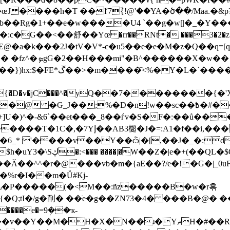
J ����h�T ��ľ7ؔ{!@'��YA�ծ��/Maa.�
Sb��Rg�1+��e�w����U4 `��g�w[|�_�Y�
G��<��舒��Yœ �rr��RNt� ���3�2�z�[�[S
@�a�k���2J�tV�V*-c�u5��e�e�M�z�Q��q=[
:�"�����k>5��z�
x���*9#��X3���T�N ��?
{�D�v�jC���^�yԚ��7��������{�'X��a^|3
!w��sc��߿�#��+m�ʞ�M��ObF��[�9���N/��_\��-
et���_8��ѓv�S�F�:��ů����5��4�nط�(ϡ�K���q��k�lC�
��AB3㯧�J�=:A1�f��i,���
6_* '����v
��Y��ѽ|�[,��J�_�:d
�%r�I��m�Ǚ#Kj-
���e�=9ܲ��ҡ-
�H�X�N��ʇ�YޡH�#��RaT�ݿ,�ZL8��(�"?