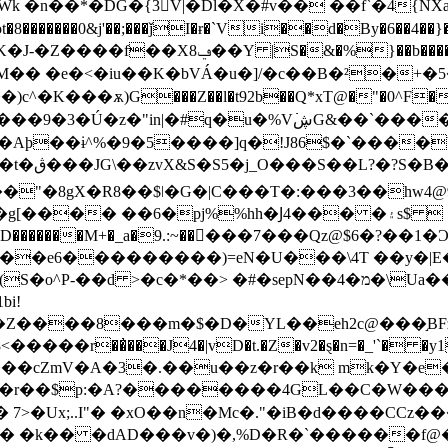
�n��*�DG�{3񋮴V|�Dl�X�#v�� ��f`�4{N
��0&j'��;���ǰI�ɍ�`Vi��d�By�6��4��}�A
�<�iu��K�bVÁ�u�]/�c��B�²�+�5�ʪ�� f��җ�
�ѫ)G���Z��l�t92b��Q*xT@�"�0^F���s�
�Ú�z�"in|�#q�u�%Vڜ߭G&��`�����
�a�Y�ʉ?
���� ��6�pj%%hh�Ϳ4��� �۽s$ 
@*D�������M+�_a�9.:~��𷨮���7���Qz@$6�?��1
��e6���������)=eN�U���\4T ��y�|E
sepN��4�מ�\Ua�� �֬�B���m2���Ŀ҈o�Q~}�_�FR7շ�@�
��Z����8���m�$�D�YL��eh2c@���֣BF
W�7 u�r��$p:�A?��������4GL��C�W�
7>�Ux;..I"� �xO��n�Mc�."�iB�d����CC
� �k�� �dAD���v�)�,%D�R�`������f