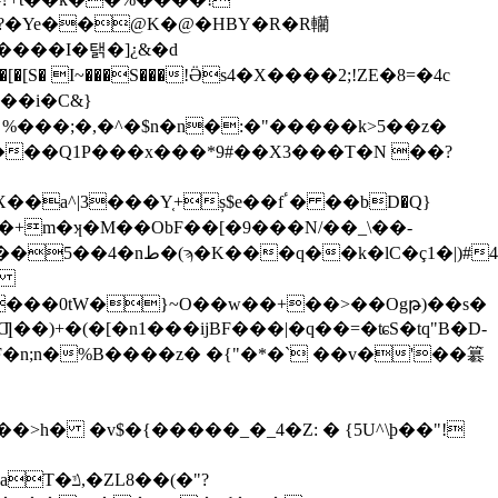
&p?�Ye��@K�@�HBY�R�R轥
�����I�탥�]¿&�d
� I~���S���!Ӛs4�X����2;!ZE�8=�4c
q��i�C&}
���Y͔+ș$e��fٴ� ��bD�Q}
ç1�|)#4/H��,��|
���0tW�}~O��w��+��>��Ogթ)��s�