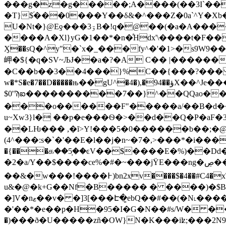
���g�z�g�����;A����(��3I`����,
�T}$֝���0���Y��δ&�^���Z�0a`^Y�
U�Nt�}@Eƍ���ۊ3B�!q�@��(�a�A����x�d��6�b0.�M���ˑ������UH�o� ��TF�(4�g�)o"�eA�E|
����A�Xl}yG�1��*�n�ͣHdx'\����t�F�
Ӽ��sQ�^y"�`x�_���fy^�'�1>�s9W9��C��_���&
岬�${�q�SV~ЉɈ��a�?�A C�� |������S"��H�":
�C��b��3��4���}%C��{���?��� �`��
w�*S�e�7��D�����њ��gU^�4�),�94��ؤX��^Je���cr�~������vI��*� �����na���qBr`hv���G������r~�ؾ�������� ��� $
$0'Ϡఐ����������7��}^��QQao�
���o������F"�����a/��B�d��U
u~Xw3}l� ��p�e���Ѳ�>��d��Q�P�aF�3��VOa�)�آ}�b�+��N�|a�R8�3#(b�F�̉咥�R �|
��LǶ��� ,�ĭ>Y!���5�0������b��;�
(4^���:s�`�'��E�l��j�n~�7�,>���*�i���
�{���௧��5̦��ͼV��$����E�%)��Dd������fk��ۺ�PI�
�2�a/Y��$����ce%�#�~���jΫE���ng�ڝ��e�����J��2(\B�l�w��`r���3�������e4ͨ�T$��9r�U�BQMu�1��[���_�|
��&�w���!����߅)bn2xv����$�4
u&�@�k+G
��Nf�B����� � ����)�$
�]V�nޱ��v� �]3[���Է�͈ebQ��#��(�N˪����Gal:R91އ˿�Wɏ@�U�p�yQ���!��$FW�Sw�������P��-
�'��*�e��p�H�95�I�G�N��#s/W� ��
�)���ð�U�����zñ�OW}N�K���iʫ;���2N