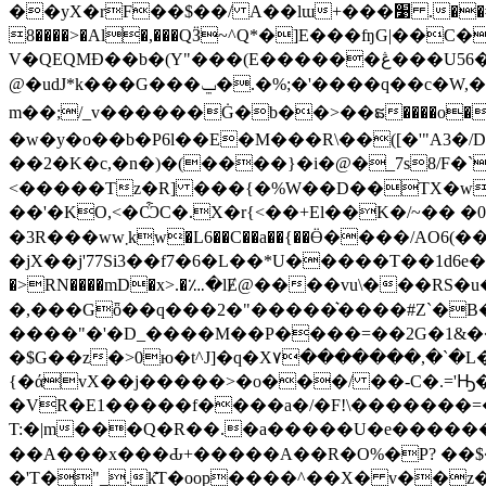
��yX�rF��$��/ A��lɯ+���׹ .��#ye��f�Y��I��t�O �}��V632����B7��h�dR1���|o_�sU���Pvw��b0W�K�=��U�w�#�:Io�
8����>�Al�,���QӞ~^Q*�]E���ʩG|��
C�
V�QEQMƉ��b�(Y"���(E������ڠ���U56��EA� n�d�cܼ&P������9���f� � �늸
@�udJ*k���G���ݐ�.�%;�'����q��c�W,�|,1�M)��&�f��W!�M%;V��Qe��8� �kB��<[���Wa�Vd�sKU���d��
m��;/_v������Ġ�b��>��ຘ����o�#��^ZE'���+g���8��Y�٥���
�w�y�o��b�P6l��E�M���R\��([�'"A3�/
��2�K�c,�n�)�(����}�i�@�_7s8/F�`���Y
<�����Tz�R] ���{�%W��D��TX�wx8r
��'�KO,<�ѼC�.X�r{<��+El��K�/~�� �0ϐ�� ,2���أ%��� �;F�B�/�_
�3R���ww܂kw�L6��C��a��{��Ӫ����/AO6(��g�|ZGG��]v~x�U[/�8Q��Wǐ<�G����lW�-�{��
�jX��j'77Si3��f7�6�L��*U�����T��1d6e�9|�AU
�>RN����mD�x>.�؊�lɆ@����vu\���RS
�,���Gȫ��q���2�"�����͛����#Z`�B��
����"�'�D_����M��P����=��2G�1&��ׯ�QÇw�C�DA��ͤ&)ٓ�&/�ޤ�JoYKA44f�6b˞ʤJ�^�gD(�b/����i|�߾�w�jR.�
�$G��z�>0ю�t^J]�q�X٧�������,�`�L��Di�Y�w�f���#�YP�����3X�$�Ϊ2�rM�8%N�:#��~��k�%���Z��ad�gjCD��0�F�����[)L���]wqe�&�T��Z�,
{�άvX��j�����>�o���/ ��-C�.='Ԣ���� C��*�����ز��o�0���ޯj�d���2uY�X�ژ
�VR�E1�����f����a�/�F!\�������=
T:�|m���Q�R��.�a�����U�e������3y<�
��A���x���Ԃ+�����A��R�O%�P? ��$�Vd�KW�
�'T�"_.k͊T�oop����^��X� v��