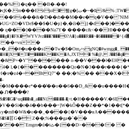
��%J}�q�� �B�˵��!
&ҿ��o�eu��9a���&�Ɗ��ȸ��M��e�q�V�� ˜Nl
��UG=ZO�VDe$��$�U�p}�,�źi�j}�d��]��
Y����g�}�FK�WYVJvz���?���0?A�}a���R��~�6����
< ��=vn�
���H�]X�T�����K��K�A,JXT� %�@, J��$�q��
'yI�xͬ�z4�+�BtQ7"� ��;�%�� ���X
�-
��.Ո����?
�o�wy�m8�W&�o��_����{�V���ʁA������
tٹ�{��D>���!� �