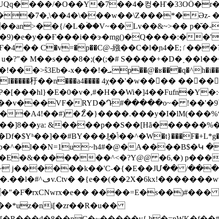
�UQq����/�O��Y�7��4�컹�Ҥ�33OȪ�
�`��7�,\��4�\���w��\Z���*�Əz
��an>��{/�L�ۡ��V~��Lv��&~>�� p�̆�-
)�e�y��Ғ���i��ɝ�mg()�Q����:��'�_
�?"� M��s���8�;(�(;�# S����+�D�˰��l���
�ʁ���q�^h�i�����lK�%Y�����l��
��n���a4���� 4χ��'�w���� �����P� 7�ؠpt��MD��[P?�
�[���hl}�E�0�v�,#�H��Wi�]4��Fufn�Y�
�A4!��#) �ޯZ�}����.���y�I�lM(���%*�&
�� �%��]8��ya: &����p��S��[Hã�����
�5;qtH� 3����9ЊF��"�#�Ϗ�r�`����ɾU�z�\|
zp�^�l��N=1u~h4#�@�A����B$�Կ �
�E�&�������^<�?Y@@ �6,�) p���
]~ j������k��'C-�{�E��JՄ�� /��
��k����@����d�%
�"�F߯�rxCNwrx�e�� ����=E�s��)#��� 
-���*uz�ni[�zr��R�u��
�R���d�8��pC�~�����v{ h�=pWK�f��