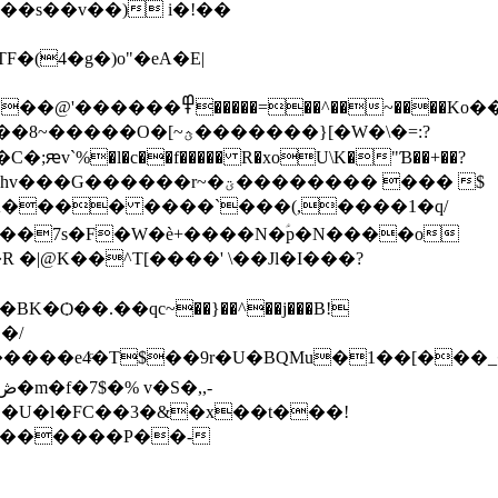
��s��v��) i�!��
��~����Ko��`�sK
�������}[�W�\�=:?
�l�c��f����� R�xoU\K�"Ɓ��+��?
A���� ����`���(,����1�q/
��7s�F�W�è+����N�ؑp�N����o
K�Ѻ��.��qc~��}��^��j���B!
E�U�l�FC��3�&�x��t���!