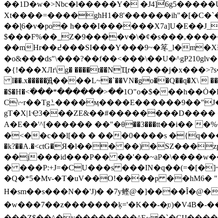
��1D�w�>Nbc�l�����Y� �J4]͐6g5����
Xt����=����ghH1�8'������ih"�[�C
��ɭ6�v�po� h���I������X7a]U�E��J_
$���F%��_Z�9����v�\�¢�s���,�����9
��mHr��߄���SI���Y���9~�笗_l�m�XҒ�4 �� C�v=�p��C@-繈��C�l�ɲ4�E;ٵ���?cم�as�>��^�#6��q�n���P�2�SG�DE ��g/
�o&���ds"\ ���?��f��<���\��U�^gP210glv� u
�{!���XЛr\g� ����t��NҴr�����j�x���>?s�!���>ŝ3Eb�-x���!�ܝp��@
I��.x�����Ԭ����L~�`��VN�go��Q��q�X\  ��I�����䄨
�$�H�<߳���*������>��1O"o�$���h��Ȯ�P
C\~r��Tgܺߑ����ӎ����E������9��"J��v���VF�RYD�Դ#�����o~� !��'�9`Apr��H�~iHڏ�s�޼�Jmn�[)��9��ͼ
gT�X|1Ҿ3���ZE&��#��������D���� �
A�E��'^[������ ��"�θ��3���tt��i
�<��c��l[�� � ���0����s �{q���Df�$Yʰ��]��#BY���J͚�ݴ��^�W�t}���F�+L*g��% 
�k?��A.�˂ctG�Я�l��� ��)�SZ���
��j���id���P�� ��'��~aP�\����w�
� ���P:+J=�CU���s ���IN�q��(=�[�
�Q�*5�Mv-�T�uV��O!����p ��hM6� "�.��l�#^ڡv.Ctv� �{e��(��2X�6kx!�������wv�3
H�sm��s��� N��'J)� �7y鲣@�]����Ȋ�@�
�w���7�� z�������ķ='�K��-�֧ʋ)�V4B�
���Z$��^�y��������^E~�`�CIJ����[