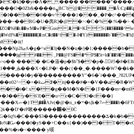
C�k]��yr�A�_���� ��6���"����.�,,��
Ã\Cp��կ��y�=�~�QRʏ��>��i��n�
0��v^���}���_�P�c^���ۼ�Ey* h&m��S��t�k;��pɈ
�WdI%�������[�:nC�d��^l� �-Þ�Y)!������b`��3v�
�6�$����ř��z�
 #��: _P��@FS�\�*P$�5t=k�`��9����u���
o�� ���� �G�蕍�p�$b˝$�?�p�.ĕ5�#�EIbAHJ׻M�ı
}��̬����I�y�̋���������Y"�6�`r���_?82U
$����i�! x��g��M�N�f�{F���m=�m0
��J��y�6'J[� �u=e�C�O�cl��}
D'�rP啾�����׈�0C̀
�ݎ�k�b����/K��XRLЌ���$�e���.����$�AA����|
'��̞�P�%】
��%�s�<���� y嗘