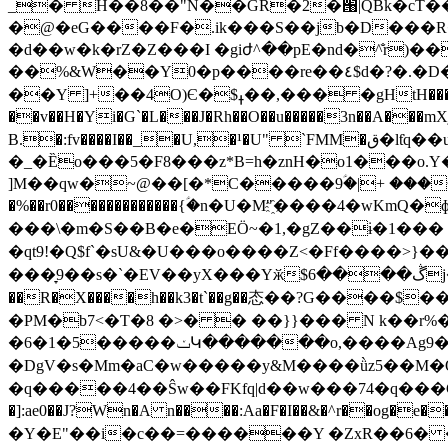
_� H��8��"N��GR�2�՘|QBk�cT��t
�@�eG����F�.ik���S��jb�D���R���O�0Zb&����nܨBC`b@�|;����_�
�d��w�k�rZ�Z���I �giժ^��pE�nd�^̐r)���I��h��
��%&W��Y0�p����re��٤$d�?�.�D���~��RG�U�䯨R]�@�>:�C�%�:%��> ���u"�µE�޺r�1r ��y��F�W$}
��Y ]+��4O)Є�$ߪ��,��� �gHtH���ZO�%8�r.��wM�wP�Guo;�,�=Kĺ S{��$����^wlI��g�/
��v��H�Yi�G`�L���J�Rh��O��u�����3n��A���mXj
B.�:fv����I��_�U,�¹�U" `FMM�ق�lƭq��u8�ii(!
�_�Ȅo���5�F8���z*B=h�znH�o1���o.Y���Np2hޒA�g�^ϰ�3j��N�ц�/j�1;�����h�����V�on
]M��qw�~@��[�*C�����9ؑ�|+ �������jg
�%��r0�������������{ؑ�n�U�M"҈����4�wKmQ�ɸ>
���\�m�S��B�e�EÖ~�1,�gZ��ɨ�1��� ܞ_���1���X<�LP�ʸ ��c{��_�.����W7��k����1<ɀ�q� ��0��F4�)���!�n�,(��� 4��|
�qt9!�Q$f`�sU&�U� ��o����Z<�Ff����>
���̞9��s�`�EV��yX���Yӂ$ڴ����6j��n02^> �+�ƙت߶�nj���#�=�V��ܩ�R�W*i(�=Φ�W/k ���+���XY��!
��R�X����h��k3�t`��g��态��?G����
�PM�b7<�Ƭ�8 �>� � ��}}��� N k��r%
�6�1�5�����ݖԿ�������o,����Ag9����Xޝ�}T\̬���៌AJv(�@�n_x�܋�s]k�7ޝ���h�6FT#��gqL`���P0�Sz�m��(�4@N��}�{b/
�DgV�s�Mm�aC�w�����y&M����ǜz5��M�Qk��
�q�����4��Ŝw��FKfq|d��w���74�q���G�6q%�C���$3������������
�]:ae0��J?Wn�A n����:Aa�F�I��&�^r��og�e��o%�Gށ���f�yS��+C��x{��)�� l�T��eO�-��
�Y�E"��i�c��=������Y �ZxR��6� 