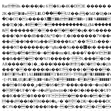
Rar!ϐs ��t��j�z 6 �Ks�4K�D3E ����� �
2K܃�B�6�wL�LՕ���UZ��cj�5dZ�Սj�4�MX��V ��T<�^i�Z���9����y�L� c ��L�� �*(�P$P�߱�
�D�OT�o����X޸��z��'��b>}I�� %������|�����L?��~�?�W��F~ѿ�w��H~�?�����]���M"r��K�lU�<^�ґ@@@_���kRB": O2 �}
��T[�]�؎�R٘�<����������4((,($4/��
& �������������q�:�%������
���?�ࠀ��dB��Z& (*D�b~F,�d������7W�����?�w����KK�q��m@��G� �4��a����_C1��yI�籆M}
��x��9��W|a��ӧ�l���Kz(*.��71Zs���>�֗D־)utJ�N�4+~u��W��*�\�z���u� `v��`c�������
���NT������p�^'q&u��Na���߼�t� �����5I)�����ϻ�
��fp�͂��<���mz�lL;���Ѷ��Wf�H������
��&���?�ȋ�%?1�����^N,����D��
AR�����}�_;���f����0j�(!�?�z�j}b�
R�#�w�Y}AI.����R���1'�4035+THg��J:�����=�V
<[>PU��,/(Ej�G�h]��=6�nN�����t~��k�v�����Yے���ͷ�+9/�va�@�k�P�}SU��1Å��=8[�s���C���5YO54B�� K6Z����
���R6���˽p��bS�P^���z��t�=�m(l�Ovb
�$�UF�V�~4�ugxbw(m�:f��O�4���ζ�UF
��K��5�R���V8`����n�:���
��z��8�#d��ܔ�6<�`��2Җ=�n���DQ_C]%T�}���DC(%ù]�ܜΰ.���!t�Tl��eS�FD���z1gu/C
�C˧%����5���H��~�K��ǃG�4'�