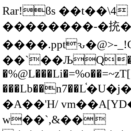
Rar!ϐs ��t��\4
��������-�㧤
����.pptԅ�@>-_
��`��ЉQ����
�%@L���Li�=%o��=~zT[
���Lb��n7��L֫�
�A��'H/ vm��A[YD
w��`,&��