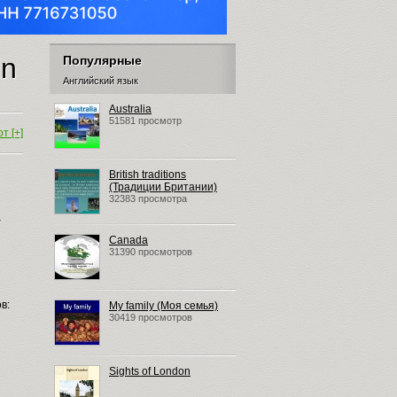
in
Популярные
Английский язык
Australia
51581 просмотр
т [+]
British traditions
(Традиции Британии)
32383 просмотра
–
Canada
31390 просмотров
в:
My family (Моя семья)
30419 просмотров
Sights of London