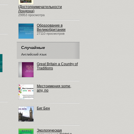
(Достопримечательности
Лондона)
29953 просмотра
Образование в
Великобритании
27110 просмотров
Случайные
Английский язык
Great Britain a Country of
Traditions
Местоимения some,
any, no
Биг Бен
Экологическая