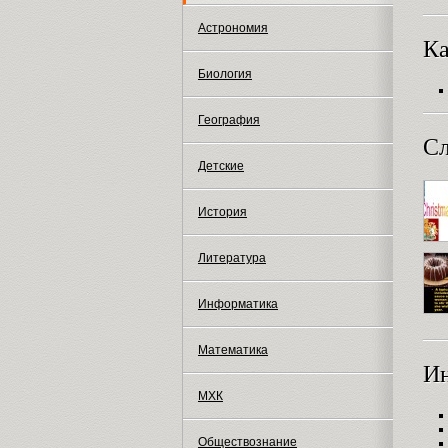
Астрономия
Ка
Биология
География
Сл
Детские
История
Литература
Информатика
Математика
И
МХК
Обществознание