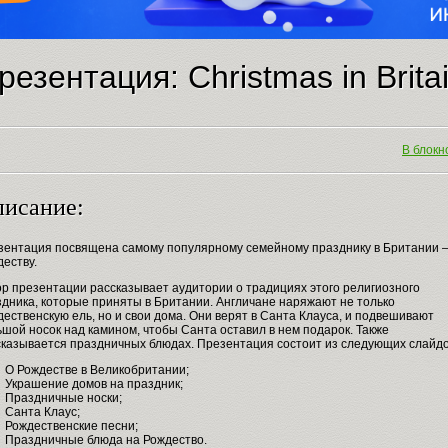
резентация: Christmas in Brita
В блокно
исание:
зентация посвящена самому популярному семейному празднику в Британии 
еству.
ор презентации рассказывает аудитории о традициях этого религиозного
здника, которые приняты в Британии. Англичане наряжают не только
ественскую ель, но и свои дома. Они верят в Санта Клауса, и подвешивают
шой носок над камином, чтобы Санта оставил в нем подарок. Также
сказывается праздничных блюдах. Презентация состоит из следующих слайдо
О Рождестве в Великобритании;
Украшение домов на праздник;
Праздничные носки;
Санта Клаус;
Рождественские песни;
Праздничные блюда на Рождество.