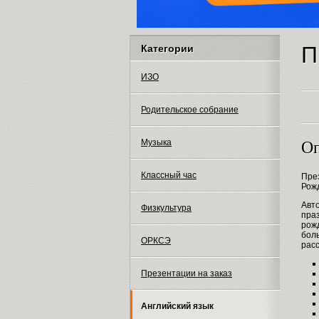
П
Категории
ИЗО
Родительское собрание
Музыка
Оп
Классный час
Пре
Рожд
Авт
Физкультура
пра
рожд
боль
ОРКСЭ
рас
Презентации на заказ
Английский язык