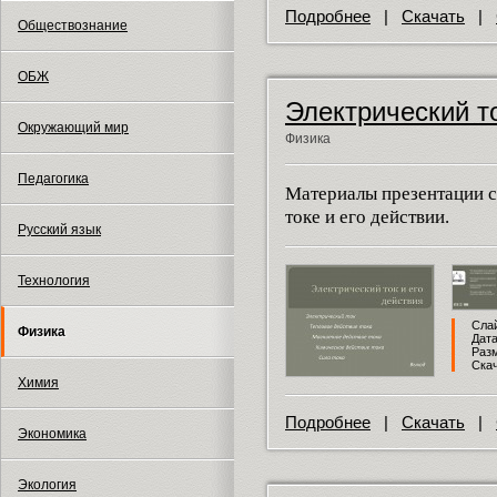
Подробнее
|
Скачать
|
Обществознание
ОБЖ
Электрический то
Окружающий мир
Физика
Педагогика
Материалы презентации с
токе и его действии.
Русский язык
Технология
Слай
Физика
Дата
Разм
Скач
Химия
Подробнее
|
Скачать
|
Экономика
Экология