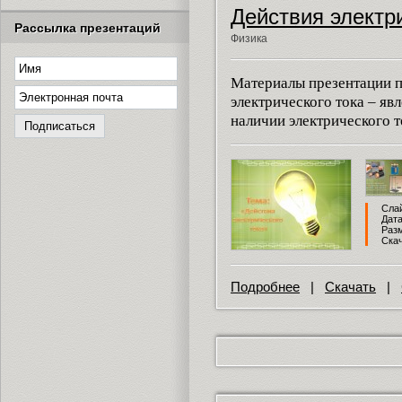
Действия электр
Рассылка презентаций
Физика
Материалы презентации п
электрического тока – яв
наличии электрического т
Слай
Дата
Разм
Скач
Подробнее
|
Скачать
|