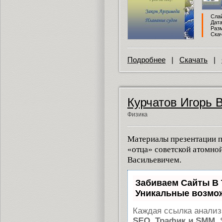
Слай
Дата
Разм
Скач
Подробнее
|
Скачать
|
Курчатов Игорь 
Физика
Материалы презентации п
«отца» советской атомно
Васильевичем.
Забиваем Сайты В
Уникальные возмо
Каждая ссылка анализ
SEO, Трафик и SMM.