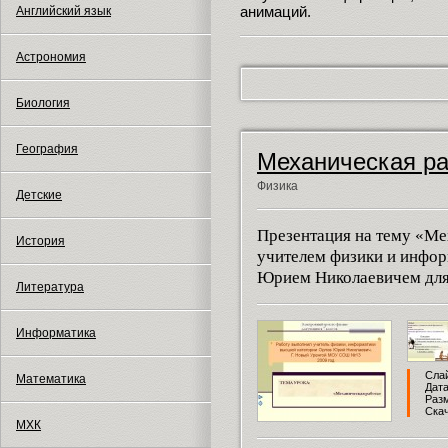
анимаций.
Английский язык
Астрономия
Биология
География
Механическая ра
Физика
Детские
Презентация на тему «Ме
История
учителем физики и инфо
Юрием Николаевичем для 
Литература
Информатика
Слай
Математика
Дата
Разм
Скач
МХК