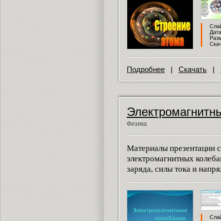
Слай
Дата
Разм
Скач
Подробнее
|
Скачать
|
Электромагнитны
Физика
Материалы презентации с
электромагнитных колеба
заряда, силы тока и напр
Слай