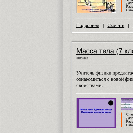
Дата
Разм
Скач
Подробнее
|
Скачать
|
Масса тела (7 кл
Физика
Учитель физики предлага
ознакомиться с новой физ
свойствами.
Слай
Дата
Разм
Скач