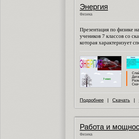
Энергия
Физика
Презентация по физике н
учеников 7 классов со ск
которая характеризует сп
Слай
Дата
Разм
Скач
Подробнее
|
Скачать
|
Работа и мощно
Физика