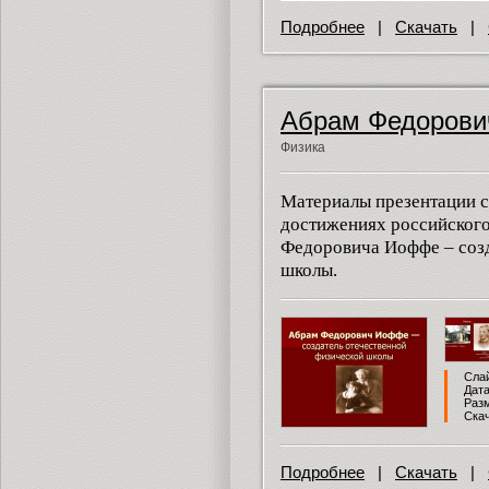
Подробнее
|
Скачать
|
Абрам Федоров
Физика
Материалы презентации с
достижениях российского
Федоровича Иоффе – созд
школы.
Слай
Дата
Разм
Скач
Подробнее
|
Скачать
|