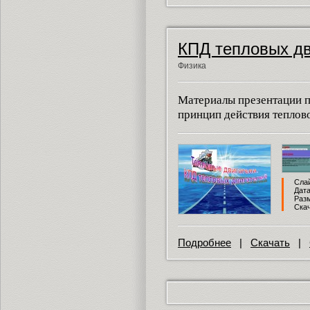
КПД тепловых дв
Физика
Материалы презентации п
принцип действия теплово
Слай
Дата
Разм
Скач
Подробнее
|
Скачать
|