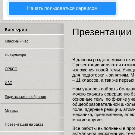
Начать пользоваться сервисом
Презентации 
Категории
Классный час
Физкультура
В данном разделе можно скач
Презентации являются отлич
ОРКСЭ
изложения новой темы. Учащ
для подготовки к занятиям. 
– 11 классов, а так же первы
ИЗО
Нам удалось собрать большу
можно скачать совершенно бе
Родительское собрание
основные темы по физике уч
общеобразовательной школы:
поле, ядерные реакции, атомн
Музыка
механика, преломление, элек
многие другие.
Презентации на заказ
Все работы выполнены в прог
актуальной информации, тема