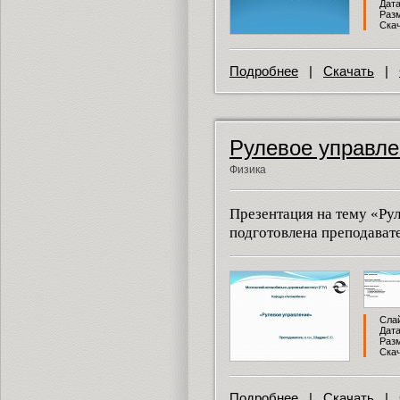
Дата
Разм
Скач
Подробнее
|
Скачать
|
Рулевое управле
Физика
Презентация на тему «Ру
подготовлена преподава
Слай
Дата
Разм
Скач
Подробнее
|
Скачать
|