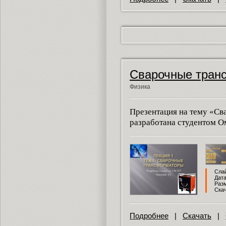
Сварочные тран
Физика
Презентация на тему «С
разработана студентом О
Слай
Дата
Разм
Скач
Подробнее
|
Скачать
|