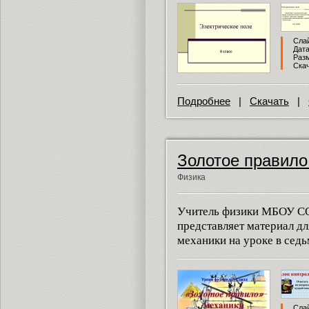
Слай
Дата
Разм
Скач
Подробнее
|
Скачать
|
Золотое правило
Физика
Учитель физики МБОУ С
представляет материал дл
механики на уроке в седь
Слай