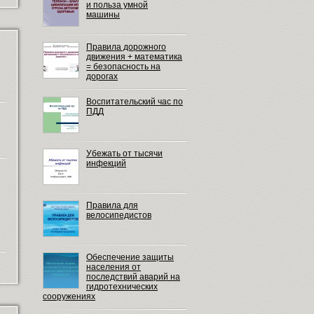
и польза умной
машины
Правила дорожного
движения + математика
= безопасность на
дорогах
Воспитательский час по
ПДД
Убежать от тысячи
инфекций
Правила для
велосипедистов
Обеспечение защиты
населения от
последствий аварий на
гидротехнических
сооружениях