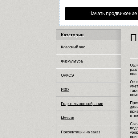
Начать продвижение
П
Категории
Классный час
Физкультура
ОБЖ 
разл
опас
ОРКСЭ
Осно
умет
ИЗО
таки
пом
През
Родительское собрание
данн
прив
отве
Музыка
Скач
подг
Презентации на заказ
урок
прив