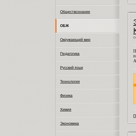
Обществознание
ОБЖ
О
Окружающий мир
П
Педагогика
п
А
Русский язык
Технология
Физика
Химия
П
Экономика