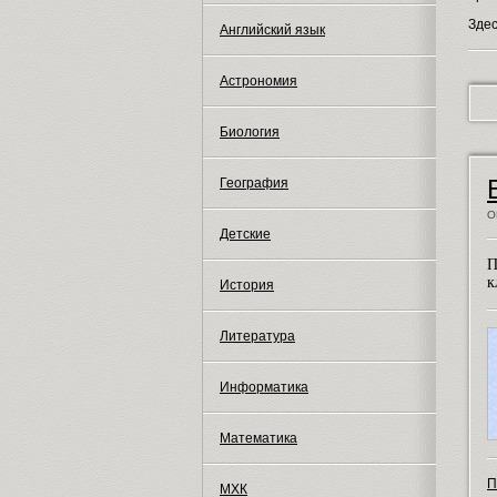
Зде
Английский язык
Астрономия
Биология
География
О
Детские
П
к
История
Литература
Информатика
Математика
П
МХК