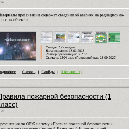
БЖ
атериалы презентации содержат сведения об авариях на радиационно-
пасных объектах.
Слайды: 12 слайдов
Дата создания: 18.01.2016
Размер презентации: 667 Кб
Скачана: 1304 раза (Последний раз: 18.09.2022)
одробнее
|
Скачать
|
Слайды
|
В блокнот [+]
Правила пожарной безопасности (1
класс)
БЖ
резентация по ОБЖ на тему «Правила пожарной безопасности»
одготовлена учителем Соминой Валентиной Валентиновной.