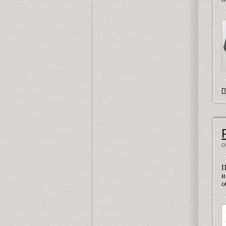
П
О
П
и
о