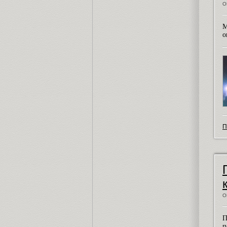
О
М
о
П
О
П
п