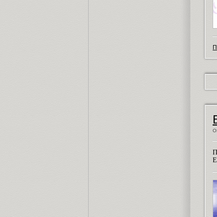
П
О
П
Е