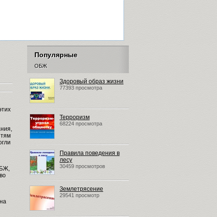
Популярные
ОБЖ
Здоровый образ жизни
77393 просмотра
этих
Терроризм
68224 просмотра
ния,
етям
огли
Правила поведения в
лесу
30459 просмотров
ОБЖ,
во
Землетрясение
29541 просмотр
 на