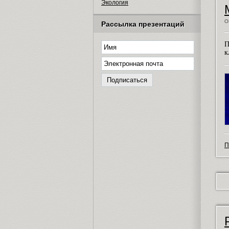
Экология
О
Рассылка презентаций
П
к
П