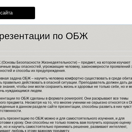
 сайта
резентации по ОБЖ
(Основы Безопасности Жизнедеятельности) – предмет, на котором изучают
ичные виды опасностей, угрожающие человеку, закономерности проявлений 
ностей и способы их предупреждения.
вная задача ОБЖ – научить человека комфортно существовать в среде обита
ь правильно действовать в опасной ситуации. Преподаватель должен дать д
е знания, чтобы они могли сохранить жизнь и здоровье не только себе, но и м
очь нуждающимся людям.
ентации по ОБЖ сделаны в формате powerpoint. Они раскрывают все темы
ого предмета. Несмотря на то, что многие ученики не серьезно относятся к 
еденные в данном разделе сайте презентации, способны развить в них чувст
тственности.
ать презентацию по ОБЖ можно и для самостоятельного изучения, и для
отовки к уроку. Они способны не только помочь вам получить хорошую оценку
е, но и научить самостоятельно принимать решение, развивают интеллект,
ивают любовь к этому важному предмету.