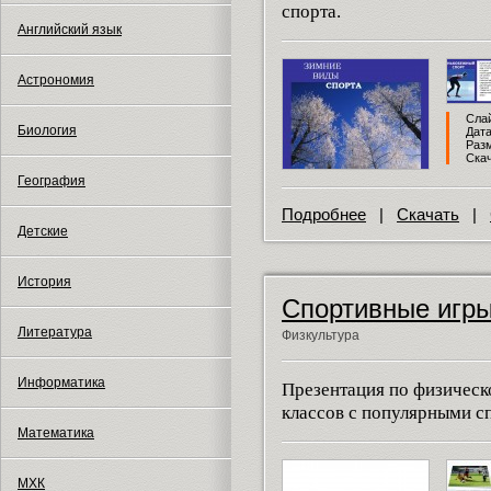
спорта.
Английский язык
Астрономия
Слай
Биология
Дата
Разм
Скач
География
Подробнее
|
Скачать
|
Детские
История
Спортивные игр
Литература
Физкультура
Информатика
Презентация по физическ
классов с популярными с
Математика
МХК