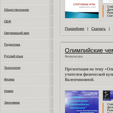
Слай
Обществознание
Дата
Разм
Скач
ОБЖ
Подробнее
|
Скачать
|
Окружающий мир
Педагогика
Олимпийские че
Русский язык
Физкультура
Технология
Презентация на тему «О
учителем физической кул
Валентиновной.
Физика
Химия
Экономика
Слай
Дата
Разм