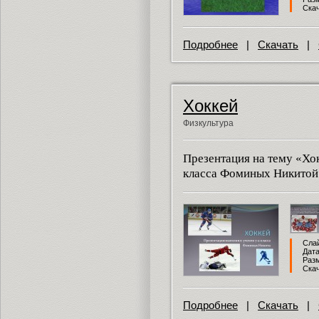
Скач
Подробнее
|
Скачать
|
Хоккей
Физкультура
Презентация на тему «Хо
класса Фоминых Никитой
Слай
Дата
Разм
Скач
Подробнее
|
Скачать
|