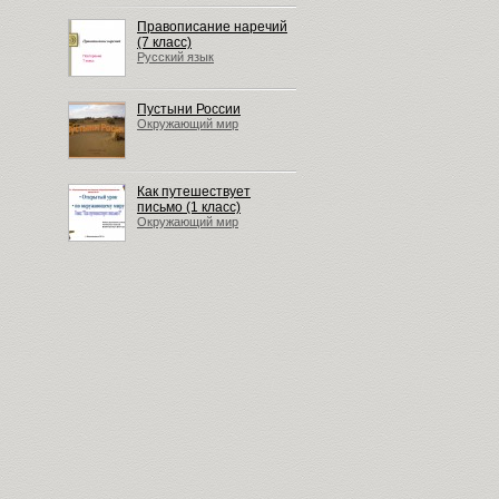
Правописание наречий
(7 класс)
Русский язык
Пустыни России
Окружающий мир
Как путешествует
письмо (1 класс)
Окружающий мир