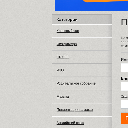
П
Категории
Классный час
На 
зап
Физкультура
сам
ОРКСЭ
Им
ИЗО
E-m
Родительское собрание
Музыка
Скол
Презентации на заказ
Английский язык