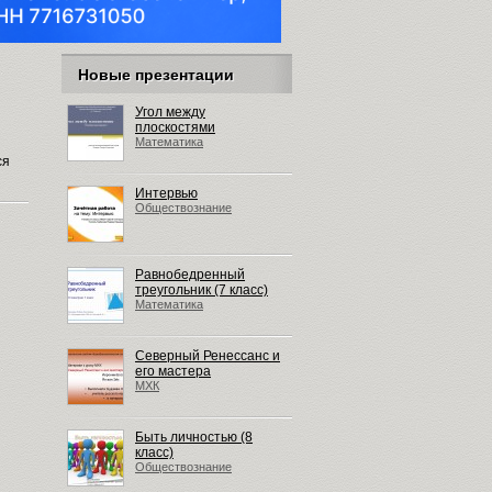
Новые презентации
Угол между
плоскостями
Математика
ся
Интервью
Обществознание
Равнобедренный
треугольник (7 класс)
Математика
Северный Ренессанс и
его мастера
МХК
Быть личностью (8
класс)
Обществознание