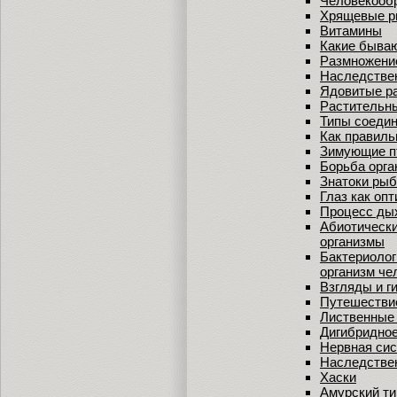
Человекооб
Хрящевые 
Витамины
Какие бываю
Размножени
Наследстве
Ядовитые р
Растительны
Типы соедин
Как правиль
Зимующие п
Борьба орга
Знатоки рыб
Глаз как оп
Процесс дых
Абиотически
организмы
Бактериолог
организм че
Взгляды и г
Путешествие
Лиственные 
Дигибридно
Нервная сис
Наследстве
Хаски
Амурский ти