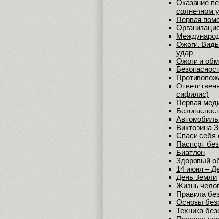
Оказание пе
солнечном у
Первая помо
Организацио
Международ
Ожоги. Виды
удар
Ожоги и об
Безопасност
Противопож
Ответственн
сифилис)
Первая меди
Безопасност
Автомобиль.
Викторина 
Спаси себя 
Паспорт без
Биатлон
Здоровый об
14 июня – Д
День Земли
Жизнь чело
Правила без
Основы без
Техника без
Правила пов