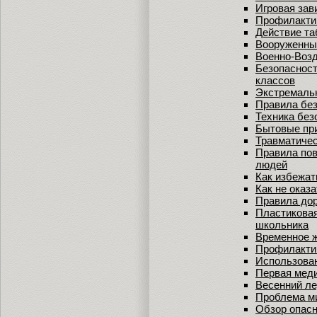
Игровая зав
Профилакти
Действие та
Вооруженны
Военно-Воз
Безопасност
классов
Экстремальн
Правила без
Техника без
Бытовые при
Травматиче
Правила пов
людей
Как избежат
Как не оказ
Правила дор
Пластиковая
школьника
Временное 
Профилакти
Использован
Первая мед
Весенний ле
Проблема ми
Обзор опасн