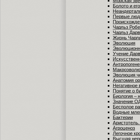
Морская зв
Болото и ег
Неандертал
Первые люд
Происхожде
Чарльз Робе
Чарльз Дар
Жизнь Чарл
Эволюция
Эволюционн
Учение Дарв
Искусствен
Антропогене
Макроэволю
Эволюция ч
Анатомия ор
Негативное 
Понятие о б
Биология – 
Значение ОД
Бесполое р
Водные мле
Бактерии
Аристотель.
Агроценоз
Легочное к
Высшая нерв