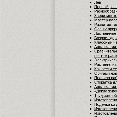
Лев
Первый раз 
Разнообрази
Звери-млек
Мастер-клас
Развитие те
Осень: прир
Лиственные 
Возраст дер
Классный ча
Аппликация 
Сравнительн
ростом раст
Электрическ
Растения на
Как вести се
Оригами нов
Правила ра
Открытка д
Аппликация 
«Дикие жив
Труд земной
Изготовлен
Поделка ко
Изготовлени
Изготовлени