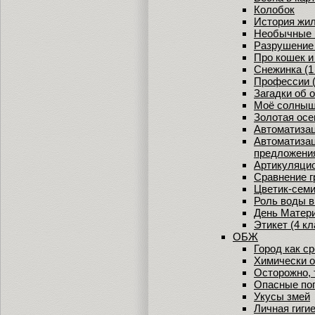
Колобок
История жи
Необычные 
Разрушение
Про кошек и
Снежинка (1
Профессии (
Загадки об 
Моё солныш
Золотая осе
Автоматизац
Автоматизаци
предложения
Артикуляцион
Сравнение г
Цветик-сем
Роль воды в
День Матер
Этикет (4 кл
ОБЖ
Город как с
Химически 
Осторожно, 
Опасные по
Укусы змей
Личная гиги