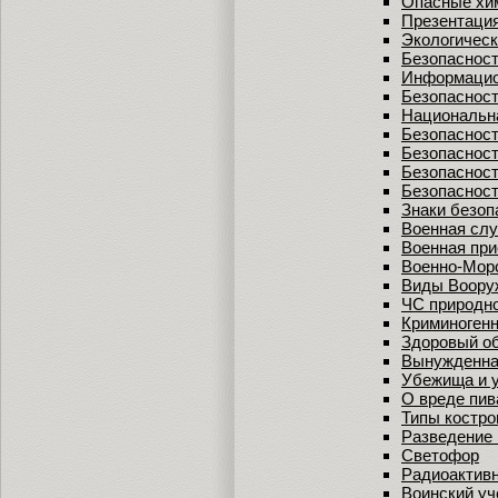
Опасные хи
Презентация
Экологическ
Безопасност
Информацио
Безопасност
Национальн
Безопасност
Безопасност
Безопасност
Безопасност
Знаки безоп
Военная слу
Военная при
Военно-Мор
Виды Воору
ЧС природно
Криминоген
Здоровый об
Вынужденна
Убежища и 
О вреде пив
Типы костро
Разведение 
Светофор
Радиоактив
Воинский уч