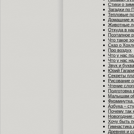
Стихи о зим
Загадки по 
Тепловые п
Домашние ж
Животные л
Откуда в на
Поэтапное 
Что такое з
Сказ о Хохл
Про воздух
Что у нас п
Что у нас н
Звук и букв
Юрий Гагари
Секреты пл
Рисование о
Чтение слог
Подготовка 
Малышам об
Физминутка 
Азбука – ст
Почему так 
Новогодние 
Хочу быть 
Гимнастика 
Древняя и с