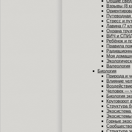
Общие сведе
Взрывы (8 к
Ориентирова
Путеводная 
Стресс и пу
Лавина (7 кл
Охрана труд
ВИЧ и СПИ
Ребёнок и п
Правила пож
Радиационн
Моя домашн
Экологическ
Валеология
Биология
Природа и ч
Влияние чел
Воздействие
Человек — 
Биология э
Круговорот 
Структура 
Экосистема 
Экосистемы
Горные эко
Сообщество,
Cтруктура 