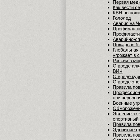
Первая мед
Как вести с
КВН по пожа
Гололед
Авария на 
Профилакти
Профилакти
Аварийно-с
Пожарная б
Глобальная 
угрожает в 
Россия в ми
О вреде алк
ВИЧ
О вреде кур
О вреде эне
Правила пов
Профессиона
при первона
Военные угр
Обморожен
Явление экс
спортивный 
Правила пов
Ядовитые г
Правила пов