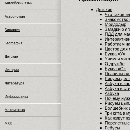
Английский язык
Детские
Что такое и
Астрономия
Знакомство 
Мойдодыр
Загадки о яг
Биология
ПДД для м
Интерактивн
География
Работаем на
Цветок для
Буква «У»
Детские
Учимся чита
О дружбе
Буква «С»
История
Правильная
Рисуем дел
Азбука в за
Литература
Азбука в ст
Азбука
Информатика
Почему нужн
Рисуем цып
Волшебник и
Математика
Три кита в 
Как живут ж
Перелетные
МХК
Ребусы