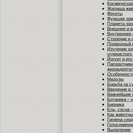
Космическая
Жилища жи
Фрукты
Функция эри
Планета зоо
Внешнее и в
Внутреннее 
Строение и 
Подводный 
Изучение хи
углекислого 
Йогурт и его
Папоротники
жизнедеяте
Особенности
Медузы
Борьба за с
Введение в 
Важнейшие 
Ботаника – 
Бионика
Ель, сосна 
Как животны
Гигиена сер
Голосеменн
Выделение