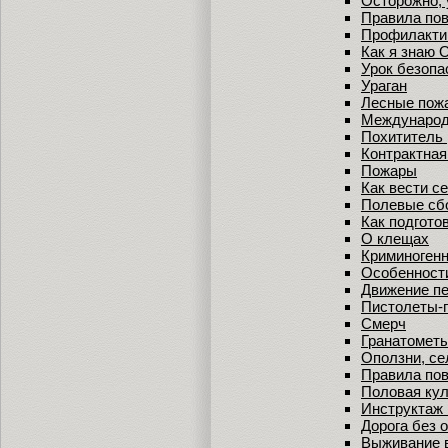
Осторожно, 
Правила пов
Профилакти
Как я знаю
Урок безопа
Ураган
Лесные пож
Международ
Похититель 
Контрактная
Пожары
Как вести с
Полевые сб
Как подгото
О клещах
Криминоген
Особенност
Движение пе
Пистолеты-
Смерч
Гранатомет
Оползни, се
Правила пов
Половая кул
Инструктаж 
Дорога без 
Выживание 