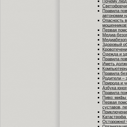
Почему люди
Светофорчи
Правила пов
автономии н
Опасность в
мошенников
Первая пом
Медиа-безо
Медиабезоп
Здоровый об
Кровотечени
Одежда и зд
Правила пов
Иметь долж
Компьютерн
Правила без
Родители – 
Природа и ч
Азбука юног
Правила пож
Пиво: мифы 
Первая помо
суставов, п
Приключени
Катастрофа 
Осторожно! 
Организация