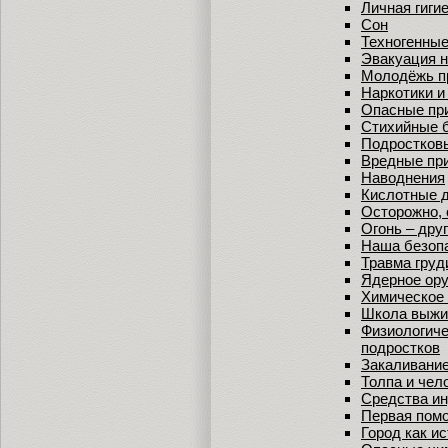
Личная гиги
Сон
Техногенны
Эвакуация 
Молодёжь пр
Наркотики и
Опасные пр
Стихийные 
Подростков
Вредные пр
Наводнения
Кислотные 
Осторожно, 
Огонь – друг
Наша безопа
Травма груд
Ядерное ор
Химическое
Школа выжив
Физиологиче
подростков
Закаливани
Толпа и чел
Средства и
Первая пом
Город как и