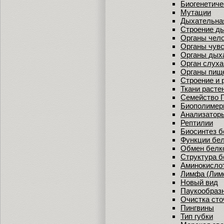
Биогенетиче
Мутации
Дыхательна
Строение д
Органы чел
Органы чувс
Органы дых
Орган слуха
Органы пищ
Строение и 
Ткани расте
Семейство 
Биополимер
Анализаторы
Рептилии
Биосинтез б
Функции бе
Обмен белко
Структура б
Аминокисло
Лимфа (Лим
Новый вид
Паукообраз
Очистка сто
Пингвины
Тип губки