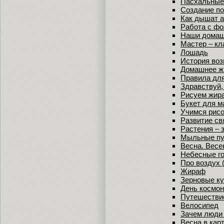
Пасхальные
Создание по
Как дышат 
Работа с фо
Наши домаш
Мастер – кл
Лошадь
История воз
Домашнее ж
Правила для
Здравствуй,
Рисуем жир
Букет для 
Учимся рисо
Развитие св
Растения – 
Мыльные п
Весна. Весе
Небесные го
Про воздух 
Жираф
Зерновые ку
День космон
Путешестви
Велосипед
Зачем люди 
Весна в кар