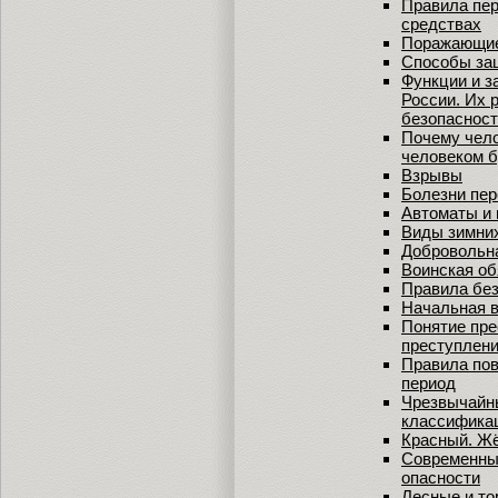
Правила пер
средствах
Поражающие
Способы за
Функции и 
России. Их 
безопасност
Почему чело
человеком 
Взрывы
Болезни пе
Автоматы и
Виды зимни
Добровольн
Воинская об
Правила без
Начальная в
Понятие пре
преступлен
Правила пов
период
Чрезвычайны
классифика
Красный. Ж
Современный
опасности
Лесные и т