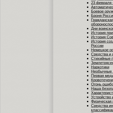
23 февраля 
Автоматичес
Боевое ору
Броня Росс
Гражданская
обороноспо
Дни воинско
История при
История Сов
История соз
России
Немецкое о
Средства и
Стихийные 
Землетрясе
Наркотики
Необычные 
Первая меди
Кровотечени
Огонь ошибо
Наша безопа
Характерист
Устройство 
Физическая 
Средства и
классификац