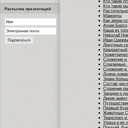
Кто такие п
Кто такие р
Рассылка презентаций
Растительн
Мамонты
Как звери го
Агния Барто
Каша из топ
Николай Ни
Иван Царев
Докучные ск
Квадратный
Геометриче
Сложение и 
Слагаемые.
Сложение и 
Длина лома
Знаки больш
Состав числ
Строение ра
Загадки о д
Дикие живот
Путешестви
Первый бук
Животные С
Транспорт и
Улица и ее 
Прощай, бук