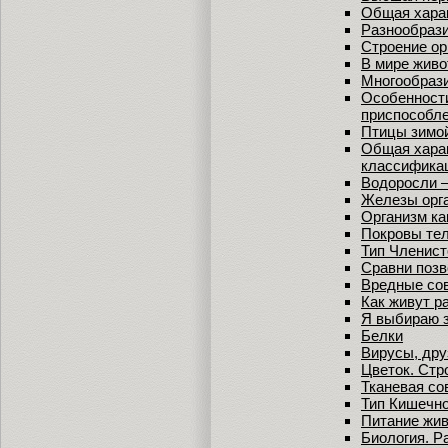
Общая харак
Разнообраз
Строение ор
В мире жив
Многообрази
Особенности
приспособле
Птицы зимо
Общая харак
классифика
Водоросли –
Железы орг
Организм ка
Покровы те
Тип Членист
Сравни поз
Вредные со
Как живут р
Я выбираю 
Белки
Вирусы, дру
Цветок. Стр
Тканевая со
Тип Кишечн
Питание жи
Биология. Р