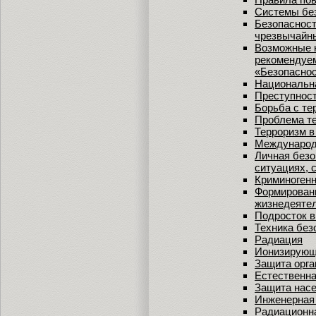
Системы бе
Безопасност
чрезвычайн
Возможные 
рекомендуе
«Безопаснос
Национальна
Преступност
Борьба с те
Проблема т
Терроризм в
Международ
Личная безо
ситуациях, 
Криминогенн
Формировани
жизнедеятел
Подросток в
Техника без
Радиация
Ионизирующ
Защита орга
Естественна
Защита насе
Инженерная
Радиационна