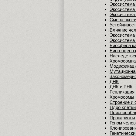
Экосистема
Экосистема
Экосистема 
Смена экос
Устойчивост
Влияние чел
Экосистема
Экосистема
Биосфера ка
Биогеоценоз
Наследствен
Хромосомна
Модификаци
Мутационна
Закономерно
ДНК
ДНК и РНК
Репликация
Хромосомы
Строение и
Ядро клетки
Приспособле
Прокариоты
Геном челов
Клонировани
Генетически