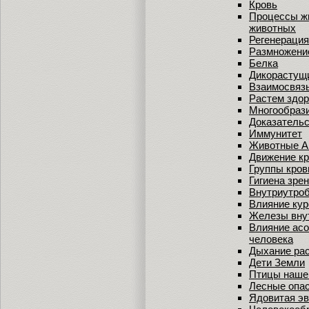
Кровь
Процессы ж
животных
Регенерация
Размножени
Белка
Дикорастущи
Взаимосвязь
Растем здор
Многообрази
Доказатель
Иммунитет
Животные А
Движение кр
Группы кров
Гигиена зре
Внутриутроб
Влияние кур
Железы вну
Влияние асо
человека
Дыхание ра
Дети Земли
Птицы наше
Лесные опа
Ядовитая э