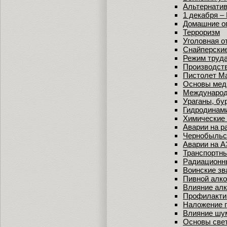
Альтернатив
1 декабря 
Домашние о
Терроризм
Уголовная о
Снайперские
Режим труда
Производст
Пистолет М
Основы мед
Международ
Ураганы, бу
Гидродинам
Химические
Аварии на р
Чернобыльс
Аварии на 
Транспортны
Радиационн
Воинские зв
Пивной алко
Влияние алк
Профилакти
Наложение 
Влияние шум
Основы свет