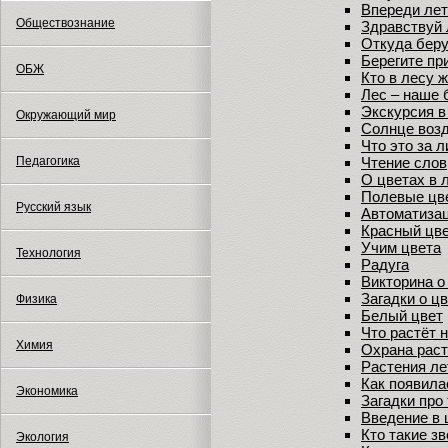
Впереди лет
Обществознание
Здравствуй 
Откуда беру
Берегите пр
ОБЖ
Кто в лесу 
Лес – наше 
Экскурсия в
Окружающий мир
Солнце возд
Что это за 
Чтение слов
Педагогика
О цветах в 
Полевые цв
Русский язык
Автоматизац
Красный цв
Учим цвета
Технология
Радуга
Викторина о
Загадки о ц
Физика
Белый цвет
Что растёт 
Химия
Охрана рас
Растения ле
Как появила
Экономика
Загадки про
Введение в
Кто такие з
Экология