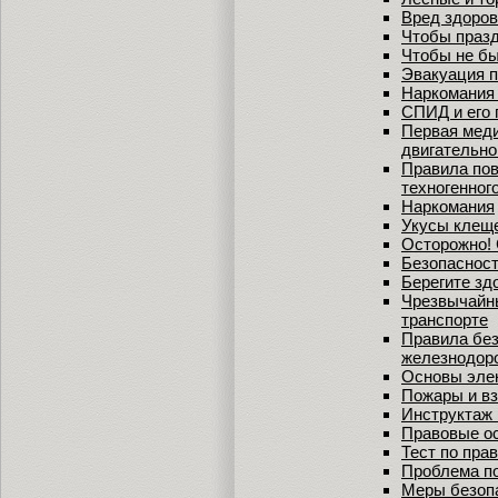
Вред здоров
Чтобы празд
Чтобы не бы
Эвакуация п
Наркомания 
СПИД и его
Первая меди
двигательно
Правила пов
техногенног
Наркомания
Укусы клещ
Осторожно!
Безопасност
Берегите зд
Чрезвычайн
транспорте
Правила без
железнодор
Основы эле
Пожары и в
Инструктаж 
Правовые о
Тест по пра
Проблема по
Меры безопа