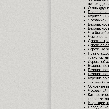
пешеходов 
Огонь друг и
Правила нал
Курительны
Чрезвычайны
Безопасност
Безопасност
Что бы изб
Чем опасна 
Дорожно-тра
Дорожная а
Дорожные з
Правила дор
транспортн
Дорога, её 
Безопасност
Безопасное 
Безопасное
Курение во 
Техника без
Основные п
Чрезвычайна
Как вести с
террористов
Инфекции, 
Наводнение