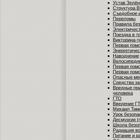
Устав Зелён
Структура 
Съедобное 
Переломы
Правила без
Электричес
Поездка в т
Викторина-т
Первая пом
Энергетичес
Наводнение
Велосипедны
Первая помо
Первая помо
Опасные ме
Средства за
Вредные при
человека
ГТО
Введение Г
Михаил Тим
Урок безопа
Десмургия (
Школа безо
Радиация во
Питание и р