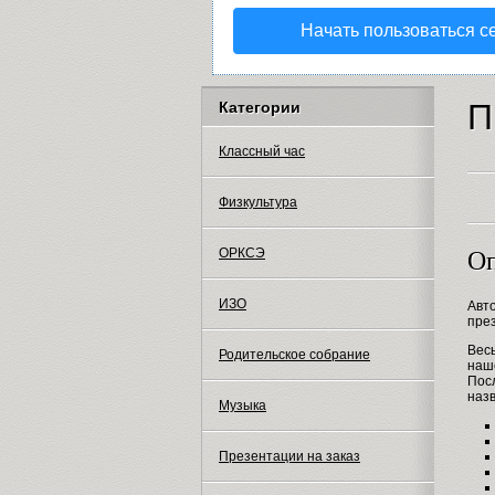
Начать пользоваться с
П
Категории
Классный час
Физкультура
ОРКСЭ
Оп
ИЗО
Авт
пре
Вес
Родительское собрание
наш
Пос
наз
Музыка
Презентации на заказ