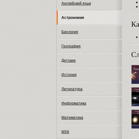
Английский язык
Астрономия
Ка
Биология
География
Сл
Детские
История
Литература
Информатика
Математика
МХК