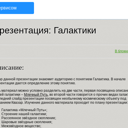
ервисом
резентация: Галактики
В блокно
исание:
ор данной презентации знакомит аудиторию с понятием Галактика. В начале
зентации дается определение этому понятию.
ь материал можно условно разделить на две части, первая посвящена описа
ей галактики –
Млечный Путь
, во второй части говорится о прочих видах галак
ледний слайд презентации посвящен необычному космическому объекту под
ванием Квазар. Изучение данного материала проходит по плану презентации:
Галактика «Млечный Путь»;
Строение нашей галактики;
Рассеянное звёздное скопление;
Шаровые звёздные скопления;
Межзвёздное вещество;