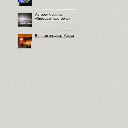
Астровикторина
«Звёздам навстречу»
Водные ресурсы Марса