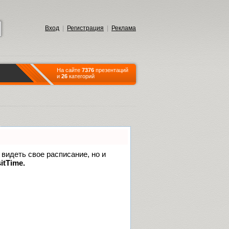
Вход
|
Регистрация
|
Реклама
На сайте
7376
презентаций
и
26
категорий
 видеть свое расписание, но и
itTime.