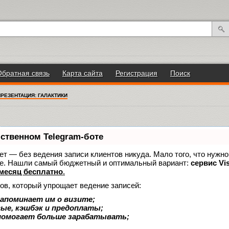
Обратная связь
Карта сайта
Регистрация
Поиск
ПРЕЗЕНТАЦИЯ: ГАЛАКТИКИ
бственном Telegram-боте
нает — без ведения записи клиентов никуда. Мало того, что нужно
же. Нашли самый бюджетный и оптимальный вариант:
сервис Vis
месяц бесплатно
.
ов, который упрощает ведение записей:
апоминает им о визите;
вые, кэшбэк и предоплаты;
помогает больше зарабатывать;