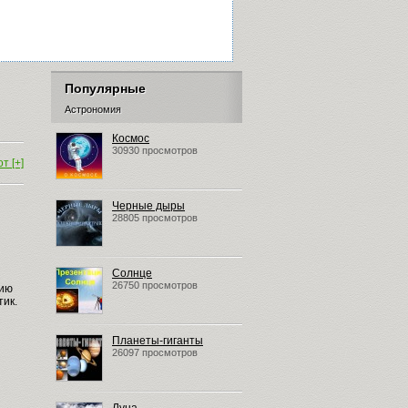
Популярные
Астрономия
Космос
30930 просмотров
т [+]
Черные дыры
28805 просмотров
Солнце
26750 просмотров
нию
тик.
Планеты-гиганты
26097 просмотров