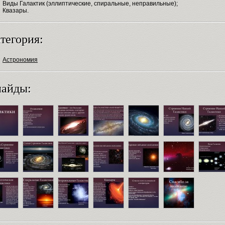
Виды Галактик (эллиптические, спиральные, неправильные);
Квазары.
тегория:
Астрономия
айды: