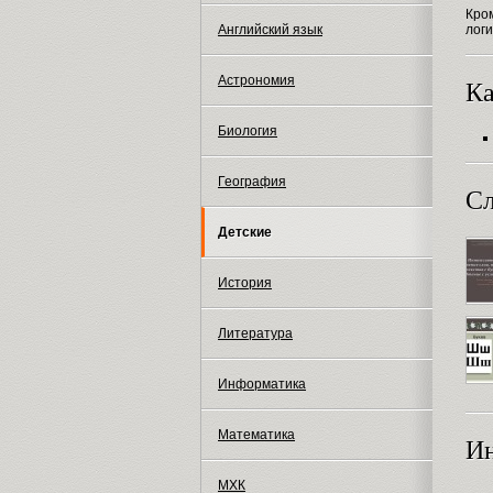
Кром
лог
Английский язык
Астрономия
Ка
Биология
География
Сл
Детские
История
Литература
Информатика
Математика
И
МХК