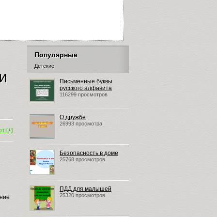
Популярные
Детские
и
Письменные буквы
русского алфавита
116299 просмотров
О дружбе
26993 просмотра
т [+]
Безопасность в доме
25768 просмотров
ПДД для малышей
25320 просмотров
ение