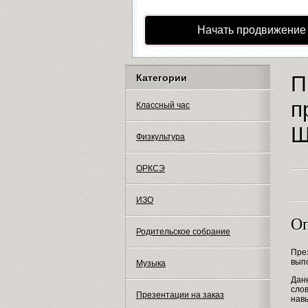
Начать продвижение
П
Категории
п
Классный час
Ш
Физкультура
ОРКСЭ
ИЗО
Оп
Родительское собрание
През
вып
Музыка
Дан
сло
Презентации на заказ
нав