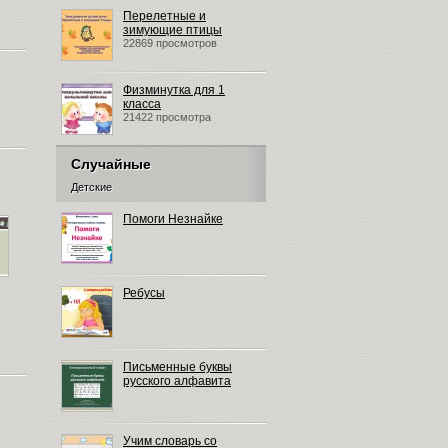
Перелетные и
зимующие птицы
22869 просмотров
Физминутка для 1
класса
21422 просмотра
Случайные
Детские
Помоги Незнайке
Ребусы
Письменные буквы
русского алфавита
Учим словарь со