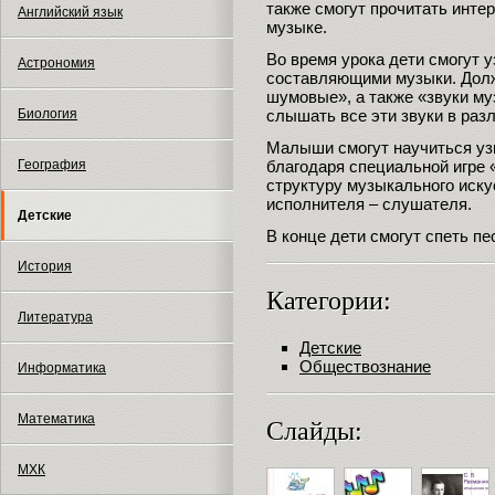
также смогут прочитать инте
Английский язык
музыке.
Во время урока дети смогут у
Астрономия
составляющими музыки. Долж
шумовые», а также «звуки м
слышать все эти звуки в ра
Биология
Малыши смогут научиться уз
благодаря специальной игре 
География
структуру музыкального иску
исполнителя – слушателя.
Детские
В конце дети смогут спеть п
История
Категории:
Литература
Детские
Обществознание
Информатика
Математика
Слайды:
МХК