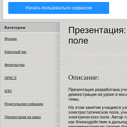
Начать пользоваться сервисом
Презентация:
Категории
поле
Музыка
Классный час
Физкультура
Описание:
ОРКСЭ
Презентация разработана уч
ИЗО
демонстрации на уроке в вос
темы.
Родительское собрание
На этом занятии учащиеся узн
электростатическое поле, уч
электрического поля. Автор 
Презентации на заказ
как близкодействие и дально
продемонстрирует теорию бл