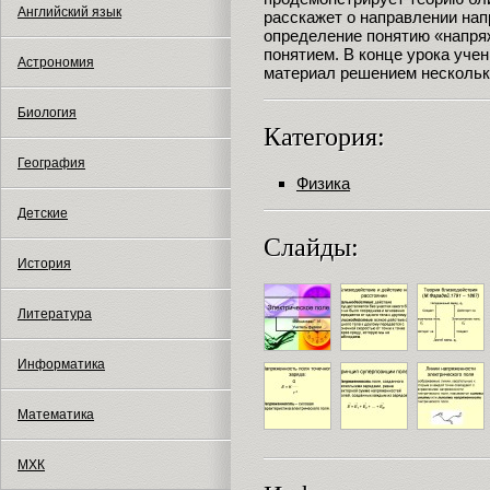
Английский язык
расскажет о направлении нап
определение понятию «напря
понятием. В конце урока уче
Астрономия
материал решением нескольк
Биология
Категория:
География
Физика
Детские
Слайды:
История
Литература
Информатика
Математика
МХК