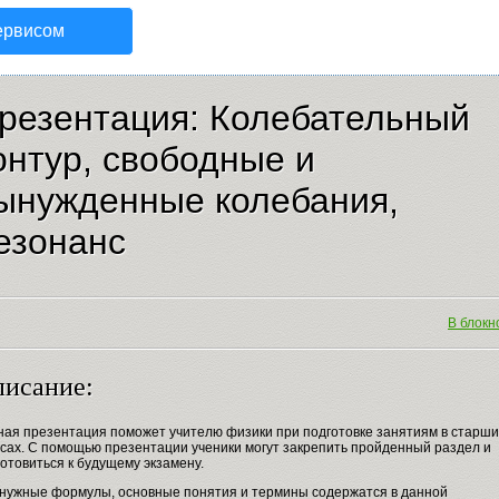
ервисом
резентация: Колебательный
онтур, свободные и
ынужденные колебания,
езонанс
В блокно
исание:
ная презентация поможет учителю физики при подготовке занятиям в старши
ссах. С помощью презентации ученики могут закрепить пройденный раздел и
отовиться к будущему экзамену.
 нужные формулы, основные понятия и термины содержатся в данной