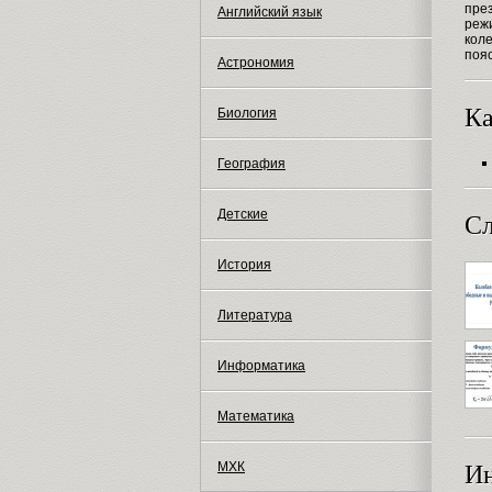
пре
Английский язык
реж
кол
поя
Астрономия
Ка
Биология
География
Детские
Сл
История
Литература
Информатика
Математика
МХК
И