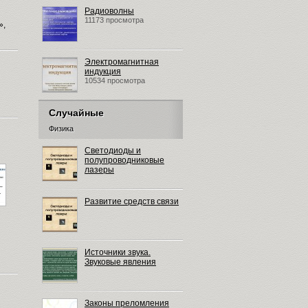
Радиоволны
11173 просмотра
»,
Электромагнитная
индукция
10534 просмотра
Случайные
Физика
Светодиоды и
полупроводниковые
лазеры
Развитие средств связи
Источники звука.
Звуковые явления
Законы преломления