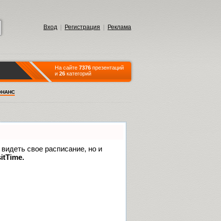
Вход
|
Регистрация
|
Реклама
На сайте
7376
презентаций
и
26
категорий
ОНАНС
 видеть свое расписание, но и
itTime.