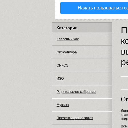
Начать пользоваться с
П
Категории
к
Классный час
в
Физкультура
р
ОРКСЭ
ИЗО
Родительское собрание
Оп
Музыка
Дан
кла
Презентации на заказ
подг
Все