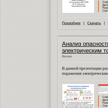
Слай
Дата
Разм
Скач
Подробнее
|
Скачать
|
Анализ опасност
электрическим т
Физика
В данной презентации ра
поражения электрическим
Слай
Дата
Разм
Скач