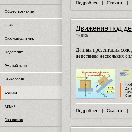
Подробнее
|
Скачать
|
Обществознание
ОБЖ
Движение под де
Физика
Окружающий мир
Данная презентация сод
Педагогика
действием нескольких сил
Русский язык
Технология
Слай
Дата
Разм
Физика
Скач
Химия
Подробнее
|
Скачать
|
Экономика