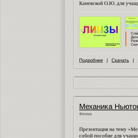
Каневской О.Ю. для учащ
Слай
Дата
Разм
Скач
Подробнее
|
Скачать
|
Механика Ньюто
Физика
Презентация на тему «Ме
собой пособие для учащи