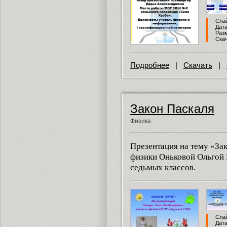
Слай
Дата
Разм
Скач
Подробнее
|
Скачать
|
Закон Паскаля
Физика
Презентация на тему «За
физики Оньковой Ольгой
седьмых классов.
Слай
Дата