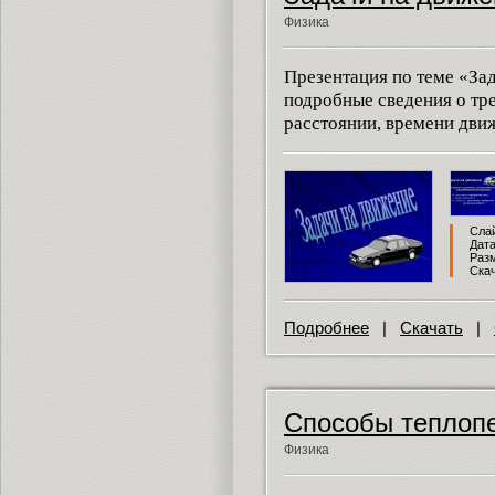
Физика
Презентация по теме «За
подробные сведения о тр
расстоянии, времени движ
Слай
Дата
Разм
Скач
Подробнее
|
Скачать
|
Способы теплоп
Физика