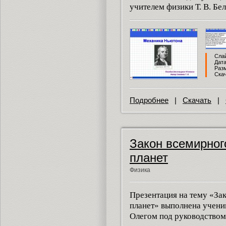
учителем физики Т. В. Бе
Слай
Дата
Разм
Скач
Подробнее
|
Скачать
|
Закон всемирног
планет
Физика
Презентация на тему «За
планет» выполнена учени
Олегом под руководством