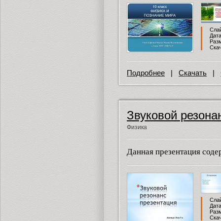
Слай
Дата
Разм
Скач
Подробнее
|
Скачать
|
Звуковой резона
Физика
Данная презентация содер
Слай
Дата
Разм
Скач