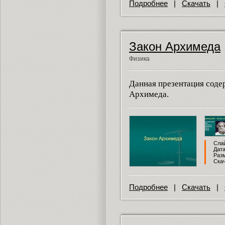
Подробнее
|
Скачать
|
Закон Архимеда
Физика
Данная презентация соде
Архимеда.
Слай
Дата
Разм
Скач
Подробнее
|
Скачать
|