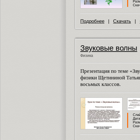
Разм
Скач
Подробнее
|
Скачать
|
Звуковые волны
Физика
Презентация по теме «Зв
физики Щетининой Татья
восьмых классов.
Слай
Дата
Разм
Скач