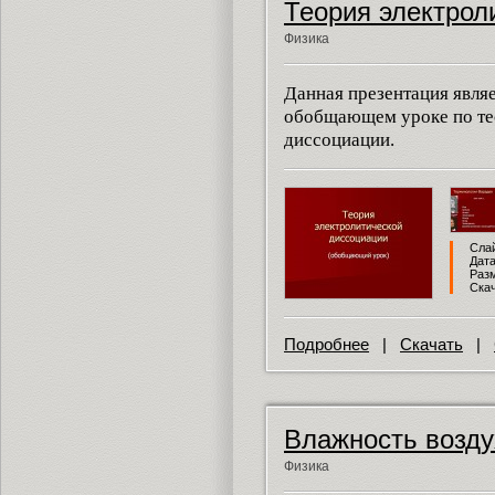
Теория электрол
Физика
Данная презентация явл
обобщающем уроке по те
диссоциации.
Слай
Дата
Разм
Скач
Подробнее
|
Скачать
|
Влажность возду
Физика