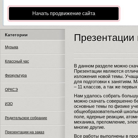
Начать продвижение сайта
Презентации 
Категории
Музыка
Классный час
В данном разделе можно скач
Презентации являются отлич
Физкультура
изложения новой темы. Учащ
для подготовки к занятиям. 
– 11 классов, а так же первы
ОРКСЭ
Нам удалось собрать большу
можно скачать совершенно бе
ИЗО
основные темы по физике уч
общеобразовательной школы:
поле, ядерные реакции, атомн
Родительское собрание
механика, преломление, элек
многие другие.
Презентации на заказ
Все работы выполнены в прог