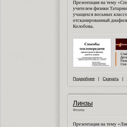
Презентация на тему «Сп
учителем физики Татарн
учащихся восьмых классо
отсканированный диафильм
Колобова.
Слай
Дата
Разм
Скач
Подробнее
|
Скачать
|
Линзы
Физика
Презентация на тему «Ли