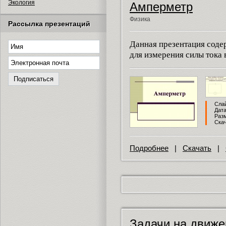
Экология
Амперметр
Физика
Рассылка презентаций
Данная презентация соде
для измерения силы тока 
Слай
Дата
Разм
Скач
Подробнее
|
Скачать
|
Задачи на движе