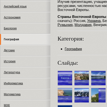
Изучив презентацию, учащие
ресурсами, численностью на
Английский язык
Восточной Европы.
Страны Восточной Европы
Астрономия
скачать): Россия,
Украина
, Б
Румыния
,
Молдавия
, Венгрия
Биология
Категория:
География
География
Детские
Слайды:
История
Литература
Информатика
Математика
МХК