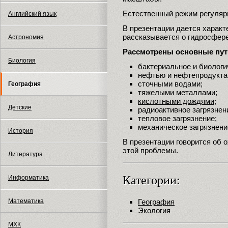
Естественный режим регуляр
Английский язык
В презентации дается характ
рассказывается о гидросфер
Астрономия
Рассмотрены основные пут
Биология
бактериальное и биологи
нефтью и нефтепродукта
сточными водами;
География
тяжелыми металлами;
кислотными дождями
;
Детские
радиоактивное загрязнен
тепловое загрязнение;
механическое загрязнени
История
В презентации говорится об 
этой проблемы.
Литература
Категории:
Информатика
География
Математика
Экология
МХК