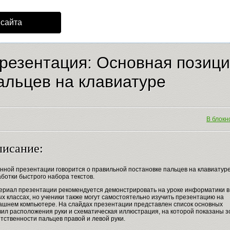
 сайта
резентация: Основная позиц
альцев на клавиатуре
В блокно
исание:
нной презентации говорится о правильной постановке пальцев на клавиатур
ботки быстрого набора текстов.
ериал презентации рекомендуется демонстрировать на уроке информатики в
х классах, но ученики также могут самостоятельно изучить презентацию на
ашнем компьютере. На слайдах презентации представлен список основных
вил расположения руки и схематическая иллюстрация, на которой показаны 
тственности пальцев правой и левой руки.