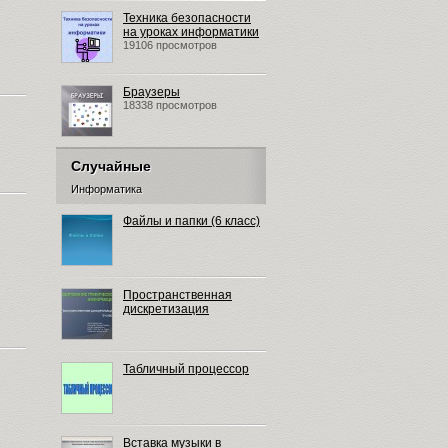
Техника безопасности
на уроках информатики
19106 просмотров
Браузеры
18338 просмотров
Случайные
Информатика
Файлы и папки (6 класс)
Пространственная
дискретизация
Табличный процессор
Вставка музыки в