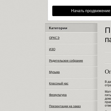
Начать продвижение
П
Категории
п
ОРКСЭ
ИЗО
Родительское собрание
Оп
Музыка
В да
Классный час
отра
Мат
Физкультура
пяты
дом
пра
отве
Презентации на заказ