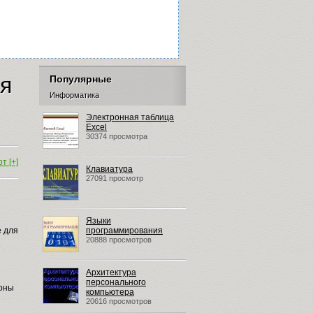
ия
Популярные
Информатика
Электронная таблица
Excel
30374 просмотра
т [+]
Клавиатура
27091 просмотр
Языки
е для
программирования
20888 просмотров
Архитектура
персонального
зоны
компьютера
20616 просмотров