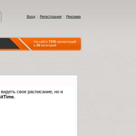
Вход
|
Регистрация
|
Реклама
На сайте
7376
презентаций
и
26
категорий
 видеть свое расписание, но и
itTime.