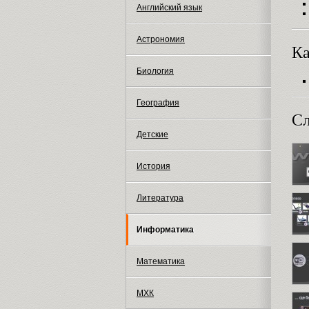
Английский язык
Астрономия
Ка
Биология
География
Сл
Детские
История
Литература
Информатика
Математика
МХК