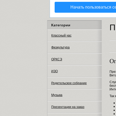
Начать пользоваться с
П
Категории
Классный час
Физкультура
ОРКСЭ
Оп
ИЗО
Пре
Вит
Слуш
Родительское собрание
бес
Инт
Музыка
Так
Презентации на заказ