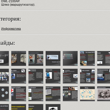
DWL-2100AP.
Шлюз (маршрутизатор).
тегория:
Информатика
айды: