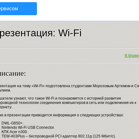
ервисом
резентация: Wi-Fi
В блокно
исание:
зентация на тему «Wi-Fi» подготовлена студентами Морозовым Артемом и С
алием.
атели узнают, что такое Wi-Fi и познакомятся с историей развития
проводной технологии соединения компьютеров в сеть или подключения их к
ернету.
 же в презентации приводится информация о следующих устройствах:
DWL-G650+.
Nintendo Wi-Fi USB Connector.
КПК Acer n300.
TEW-403Plus – беспроводной PCI адаптер 802.11g (125 Мбит/с).