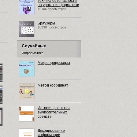
Техника безопасности
на уроках информатики
19106 просмотров
Браузеры
18338 просмотров
Случайные
Информатика
Микропроцессоры
Метод координат
История развития
вычислительных
средств
Декодирование
информации