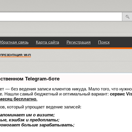
Обратная связь
Карта сайта
Регистрация
Поиск
/
ПРЕЗЕНТАЦИЯ: WI-FI
бственном Telegram-боте
нает — без ведения записи клиентов никуда. Мало того, что нужно
же. Нашли самый бюджетный и оптимальный вариант:
сервис Vis
месяц бесплатно
.
ов, который упрощает ведение записей:
апоминает им о визите;
вые, кэшбэк и предоплаты;
помогает больше зарабатывать;