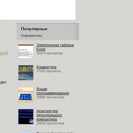
Популярные
Информатика
Электронная таблица
Excel
т [+]
30374 просмотра
Клавиатура
27091 просмотр
едич
Языки
программирования
20888 просмотров
Архитектура
персонального
компьютера
20616 просмотров