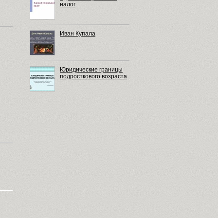
налог
Иван Купала
Юридические границы
подросткового возраста