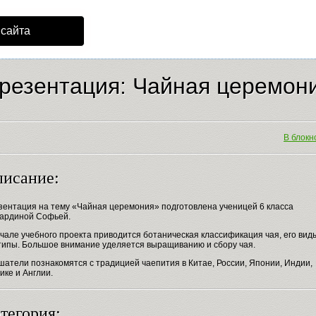
 сайта
резентация: Чайная церемон
В блокно
исание:
зентация на тему «Чайная церемония» подготовлена ученицей 6 класса
ардиной Софьей.
чале учебного проекта приводится ботаническая классификация чая, его вид
типы. Большое внимание уделяется выращиванию и сбору чая.
атели познакомятся с традицией чаепития в Китае, России, Японии, Индии,
ке и Англии.
тегория: