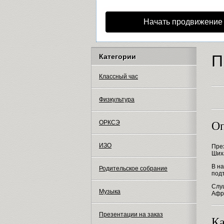
Начать продвижение
П
Категории
Классный час
Физкультура
ОРКСЭ
Оп
ИЗО
Пре
Ших
В на
Родительское собрание
под
Слуш
Музыка
Афри
Презентации на заказ
Ка