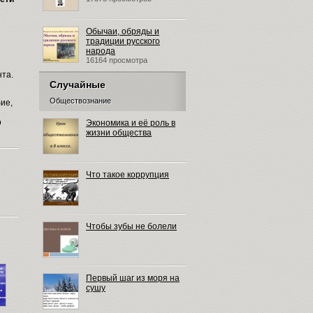
Обычаи, обряды и
традиции русского
народа
16164 просмотра
нта.
Случайные
Обществознание
ие,
о
Экономика и её роль в
жизни общества
Что такое коррупция
Чтобы зубы не болели
Первый шаг из моря на
сушу