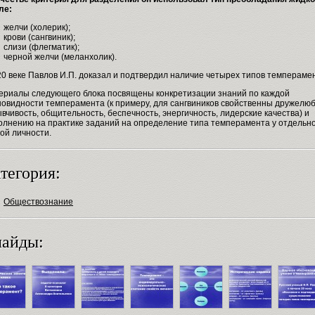
еле:
желчи (холерик);
крови (сангвиник);
слизи (флегматик);
черной желчи (меланхолик).
20 веке Павлов И.П. доказал и подтвердил наличие четырех типов темпераме
ериалы следующего блока посвящены конкретизации знаний по каждой
новидности темперамента (к примеру, для сангвиников свойственны дружелюб
вчивость, общительность, беспечность, энергичность, лидерские качества) и
олнению на практике заданий на определение типа темперамента у отдельн
той личности.
тегория:
Обществознание
айды: