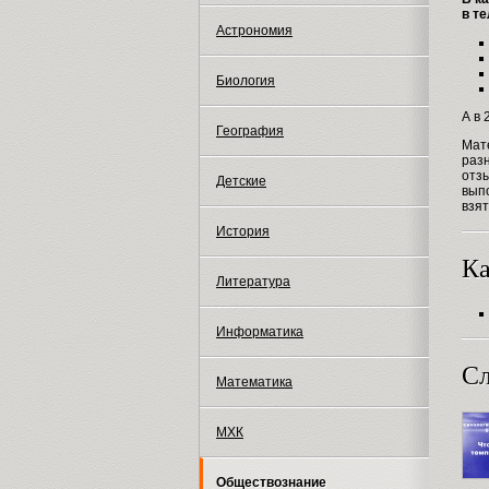
в т
Астрономия
Биология
А в 
География
Мат
раз
отзы
Детские
вып
взя
История
Ка
Литература
Информатика
Сл
Математика
МХК
Обществознание