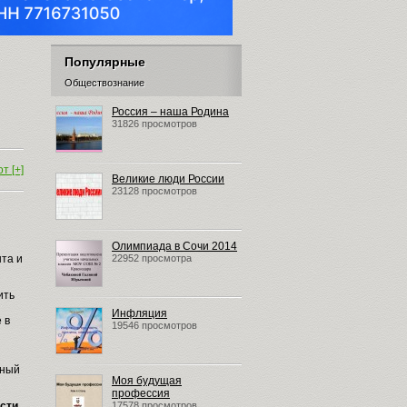
Популярные
Обществознание
Россия – наша Родина
31826 просмотров
т [+]
Великие люди России
23128 просмотров
Олимпиада в Сочи 2014
та и
22952 просмотра
ить
Инфляция
 в
19546 просмотров
еный
Моя будущая
профессия
ости
17578 просмотров