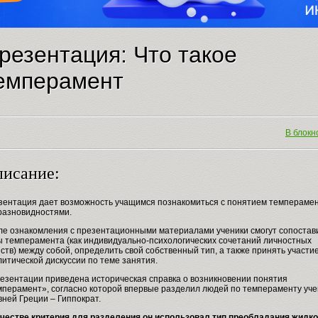
резентация: Что такое
емперамент
В блокно
исание:
зентация дает возможность учащимся познакомиться с понятием темперамен
 разновидностями.
ле ознакомления с презентационными материалами ученики смогут сопостав
ы темперамента (как индивидуально-психологических сочетаний личностных
ств) между собой, определить свой собственный тип, а также принять участие
итической дискуссии по теме занятия.
резентации приведена историческая справка о возникновении понятия
мперамент», согласно которой впервые разделил людей по темпераменту уч
ней Греции – Гиппократ.
ачестве критерия для разделения он использовал тип преобладания жидк