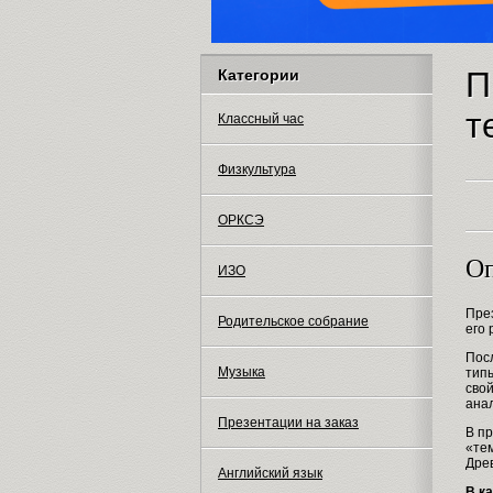
П
Категории
т
Классный час
Физкультура
ОРКСЭ
Оп
ИЗО
Пре
Родительское собрание
его
Пос
Музыка
тип
свой
анал
Презентации на заказ
В п
«те
Древ
Английский язык
В к