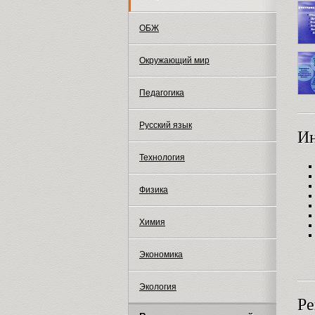
ОБЖ
Окружающий мир
Педагогика
Русский язык
И
Технология
Физика
Химия
Экономика
Экология
Ре