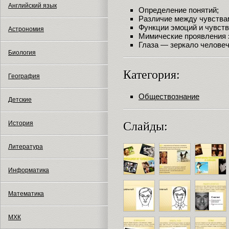
Английский язык
Определение понятий;
Различие между чувства
Функции эмоций и чувств
Астрономия
Мимические проявления 
Глаза — зеркало челове
Биология
Категория:
География
Обществознание
Детские
Слайды:
История
Литература
Информатика
Математика
МХК