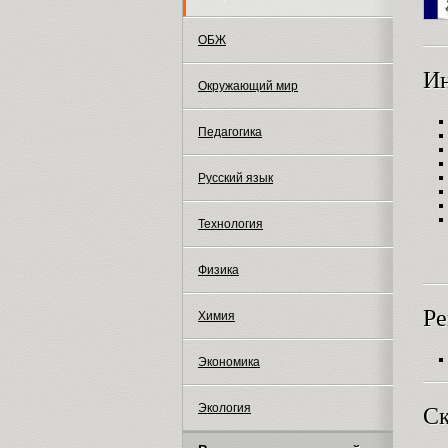
ОБЖ
И
Окружающий мир
Педагогика
Русский язык
Технология
Физика
Ре
Химия
Экономика
Экология
Ск