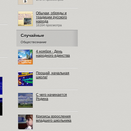
Обычаи, обряды и
традиции русского
народа
16164 просмотра
Случайные
Обществознание
4 ноября - День
народного единства
Прощай, начальная
школа!
С чего начинается
Родина
Кризисы взросления
младшего школьника