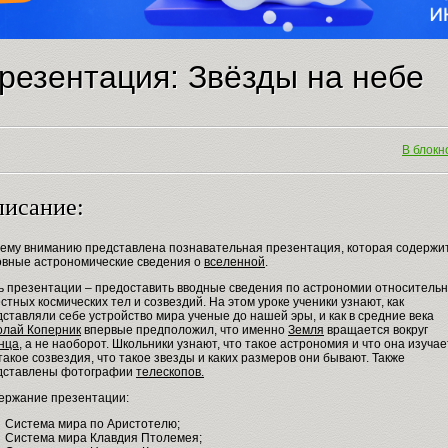
резентация: Звёзды на небе
В блокно
исание:
ему вниманию представлена познавательная презентация, которая содержи
овные астрономические сведения о
вселенной
.
ь презентации – предоставить вводные сведения по астрономии относитель
стных космических тел и созвездий. На этом уроке ученики узнают, как
ставляли себе устройство мира ученые до нашей эры, и как в средние века
олай Коперник
впервые предположил, что именно
Земля
вращается вокруг
нца
, а не наоборот. Школьники узнают, что такое астрономия и что она изучае
такое созвездия, что такое звезды и каких размеров они бывают. Также
дставлены фотографии
телескопов.
ержание презентации:
Система мира по Аристотелю;
Система мира Клавдия Птолемея;