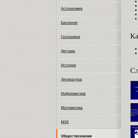
Астрономия
Биология
Ка
География
Детские
История
Сл
Литература
Информатика
Математика
МХК
Обществознание