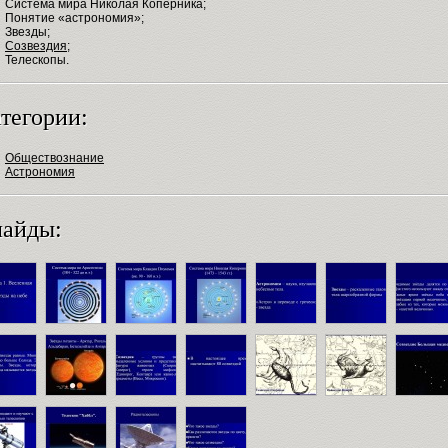
Система мира Николая Коперника;
Понятие «астрономия»;
Звезды;
Созвездия
;
Телескопы.
тегории:
Обществознание
Астрономия
айды: