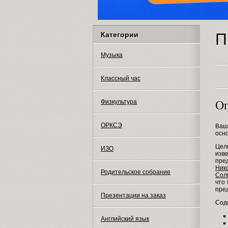
П
Категории
Музыка
Классный час
Физкультура
Оп
ОРКСЭ
Ваш
осн
Цел
ИЗО
изве
пред
Ник
Родительское собрание
Сол
что 
пре
Презентации на заказ
Сод
Английский язык