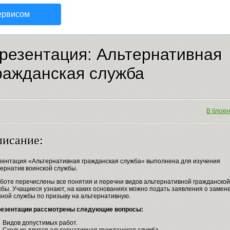
ервисом
резентация: Альтернативная
ражданская служба
В блокно
исание:
зентация «Альтернативная гражданская служба» выполнена для изучения
тернатив воинской службы.
аботе перечислены все понятия и перечни видов альтернативной гражданской
бы. Учащиеся узнают, на каких основаниях можно подать заявления о замен
нной службы по призыву на альтернативную.
резентации рассмотрены следующие вопросы:
Видов допустимых работ.
Сколько длится альтернативная гражданская служба.