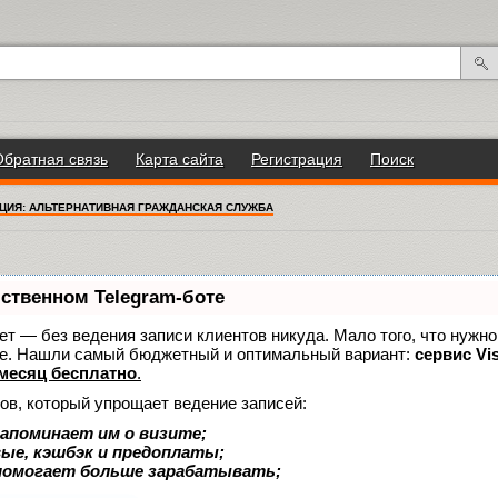
Обратная связь
Карта сайта
Регистрация
Поиск
ЦИЯ: АЛЬТЕРНАТИВНАЯ ГРАЖДАНСКАЯ СЛУЖБА
бственном Telegram-боте
нает — без ведения записи клиентов никуда. Мало того, что нужно
же. Нашли самый бюджетный и оптимальный вариант:
сервис Vis
месяц бесплатно
.
ов, который упрощает ведение записей:
апоминает им о визите;
вые, кэшбэк и предоплаты;
помогает больше зарабатывать;