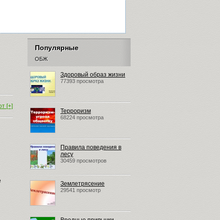
Популярные
ОБЖ
Здоровый образ жизни
77393 просмотра
т [+]
Терроризм
68224 просмотра
Правила поведения в
лесу
30459 просмотров
е
Землетрясение
29541 просмотр