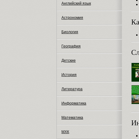
Английский язык
Астрономия
Ка
Биология
География
Сл
Детские
История
Литература
Информатика
Математика
И
МХК