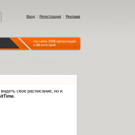
Вход
|
Регистрация
|
Реклама
На сайте
7376
презентаций
и
26
категорий
 видеть свое расписание, но и
itTime.