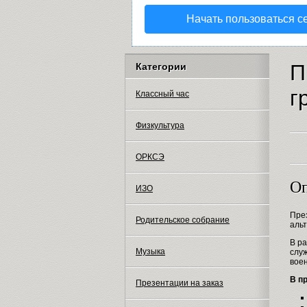
Начать пользоваться с
П
Категории
г
Классный час
Физкультура
ОРКСЭ
Оп
ИЗО
Пре
Родительское собрание
аль
В р
Музыка
служ
вое
В п
Презентации на заказ