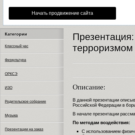
Начать продвижение сайта
Презентация:
Категории
терроризмом
Классный час
Физкультура
ОРКСЭ
Описание:
ИЗО
В данной презентации описы
Родительское собрание
Российской Федерации в борь
В начале презентации рассм
Музыка
По методам воздействия:
Презентации на заказ
С использованием физич