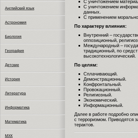
С уничтожением материа
С уничтожением информа
Английский язык
данных.
С применением морально
Астрономия
По характеру влияния:
Внутренний – государств
Биология
оппозиционный, религио
Международный – госуда
традиционный, по средст
География
высокотехнологический.
По целям:
Детские
Сплачивающий.
Демонстрационный.
История
Конфронтальный.
Провокационный.
Литература
Религиозный.
Экономический.
Информационный.
Информатика
Далее в работе подробно оп
с терроризмом. Приводятся 
Математика
терактов.
МХК