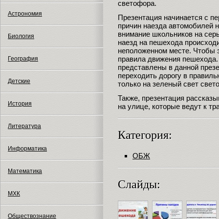
светофора.
Астрономия
Презентация начинается с п
причин наезда автомобилей н
внимание школьников на серь
Биология
наезд на пешехода происходи
неположенном месте. Чтобы э
правила движения пешехода.
География
представлены в данной презе
переходить дорогу в правиль
Детские
только на зеленый свет свет
Также, презентация рассказы
История
на улице, которые ведут к т
Литература
Категория:
Информатика
ОБЖ
Математика
Слайды:
МХК
Обществознание