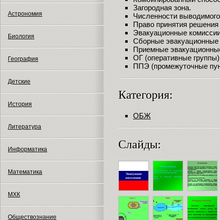
Загородная зона.
Астрономия
Численности выводимого
Право принятия решения 
Эвакуационные комиссии
Биология
Сборные эвакуационные 
Приемные эвакуационные
ОГ (оперативные группы)
География
ППЭ (промежуточные пун
Детские
Категория:
История
ОБЖ
Литература
Слайды:
Информатика
Математика
МХК
Обществознание