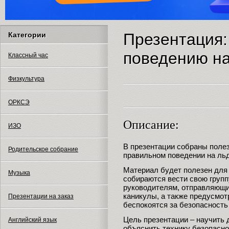
Презентация:
Категории
поведению на
Классный час
Физкультура
ОРКСЭ
Описание:
ИЗО
В презентации собраны полез
Родительское собрание
правильном поведении на льд
Материал будет полезен для 
Музыка
собираются вести свою групп
руководителям, отправляющи
каникулы, а также предусмо
Презентации на заказ
беспокоятся за безопасность
Цель презентации – научить 
Английский язык
объяснить технику безопасно