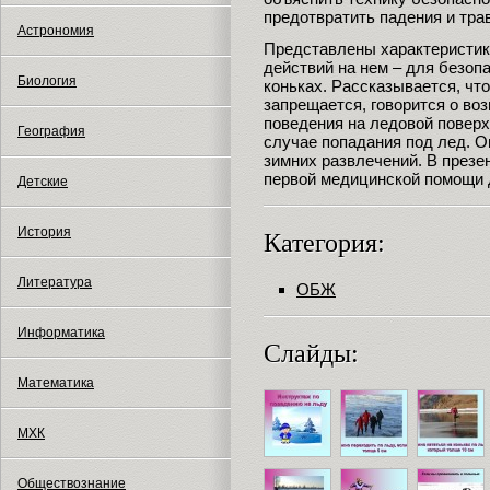
предотвратить падения и тра
Астрономия
Представлены характеристик
действий на нем – для безоп
Биология
коньках. Рассказывается, что
запрещается, говорится о в
поведения на ледовой поверх
География
случае попадания под лед. О
зимних развлечений. В презе
первой медицинской помощи 
Детские
История
Категория:
Литература
ОБЖ
Информатика
Слайды:
Математика
МХК
Обществознание