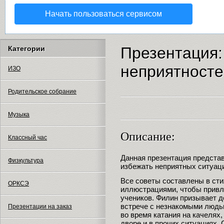
Начать пользоваться сервисом
Презентация:
Категории
неприятносте
ИЗО
Родительское собрание
Музыка
Описание:
Классный час
Данная презентация представ
Физкультура
избежать неприятных ситуаци
Все советы составлены в ст
ОРКСЭ
иллюстрациями, чтобы привл
учеников. Филин призывает д
встрече с незнакомыми людьм
Презентации на заказ
во время катания на качелях,
дворе и в прочих ситуациях.