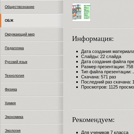
Обществознание
ОБЖ
Окружающий мир
Информация:
Педагогика
Дата создания материала:
Слайды: 22 слайда
Дата создания файла през
Русский язык
Размер презентации: 758
Тип файла презентации:
Технология
Скачана: 571 раз
Последний раз скачана: 18
Просмотров: 1125 просм
Физика
Химия
Экономика
Рекомендуем:
Экология
Для учеников 7 класса