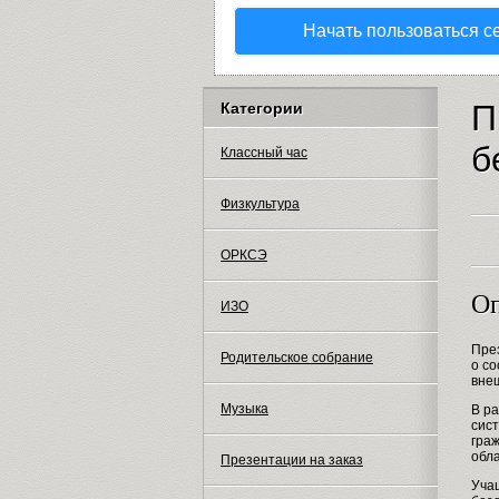
Начать пользоваться с
П
Категории
б
Классный час
Физкультура
ОРКСЭ
Оп
ИЗО
Пре
Родительское собрание
о с
внеш
Музыка
В р
сис
гра
обл
Презентации на заказ
Уча