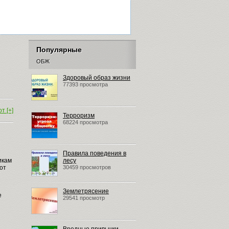
Популярные
ОБЖ
Здоровый образ жизни
77393 просмотра
т [+]
Терроризм
68224 просмотра
Правила поведения в
икам
лесу
от
30459 просмотров
Землетрясение
е
29541 просмотр