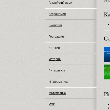
без
Английский язык
Ка
Астрономия
Биология
География
Сл
Детские
История
Литература
Информатика
И
Математика
МХК