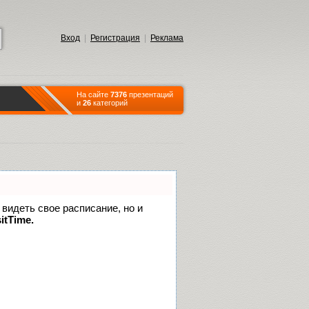
Вход
|
Регистрация
|
Реклама
На сайте
7376
презентаций
и
26
категорий
 видеть свое расписание, но и
itTime.