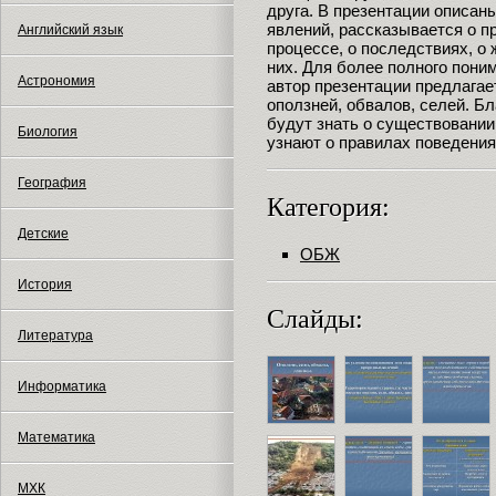
друга. В презентации описан
явлений, рассказывается о п
Английский язык
процессе, о последствиях, о 
них. Для более полного поним
Астрономия
автор презентации предлагае
оползней, обвалов, селей. Б
будут знать о существовании 
Биология
узнают о правилах поведени
География
Категория:
Детские
ОБЖ
История
Слайды:
Литература
Информатика
Математика
МХК