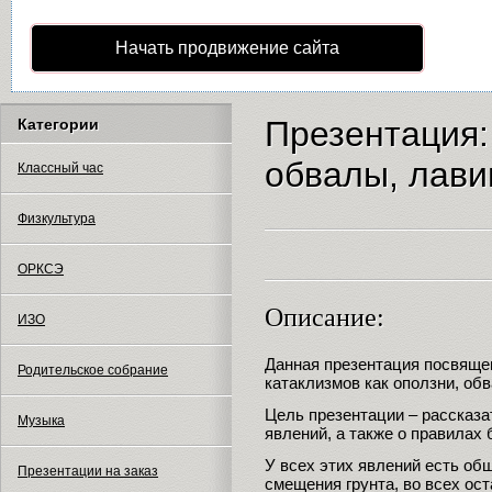
Начать продвижение сайта
Презентация:
Категории
обвалы, лав
Классный час
Физкультура
ОРКСЭ
Описание:
ИЗО
Данная презентация посвяще
Родительское собрание
катаклизмов как оползни, обв
Цель презентации – рассказа
Музыка
явлений, а также о правилах 
У всех этих явлений есть об
Презентации на заказ
смещения грунта, во всех ос