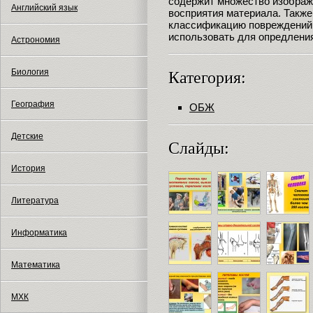
содержит множество изображе
Английский язык
восприятия материала. Такж
классификацию повреждений 
использовать для опредлени
Астрономия
Биология
Категория:
География
ОБЖ
Детские
Слайды:
История
Литература
Информатика
Математика
МХК