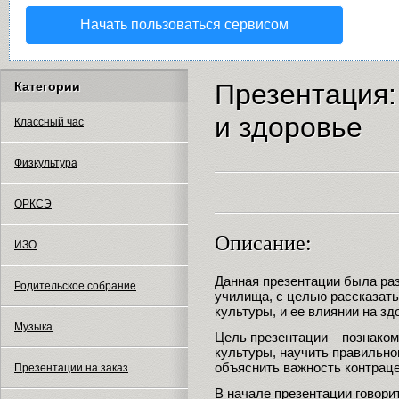
Начать пользоваться сервисом
Презентация:
Категории
и здоровье
Классный час
Физкультура
ОРКСЭ
Описание:
ИЗО
Данная презентации была ра
Родительское собрание
училища, с целью рассказат
культуры, и ее влиянии на зд
Музыка
Цель презентации – познаком
культуры, научить правильно
объяснить важность контраце
Презентации на заказ
В начале презентации говорит