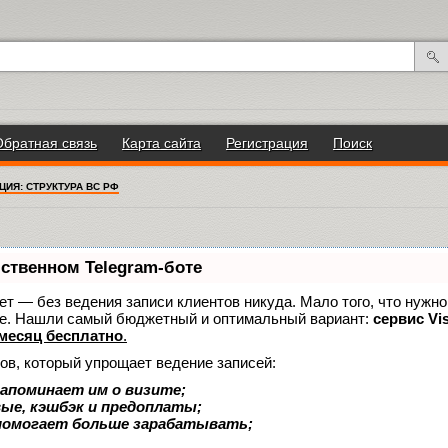
Обратная связь
Карта сайта
Регистрация
Поиск
ЦИЯ: СТРУКТУРА ВС РФ
бственном Telegram-боте
нает — без ведения записи клиентов никуда. Мало того, что нужно
же. Нашли самый бюджетный и оптимальный вариант:
сервис Vis
месяц бесплатно
.
ов, который упрощает ведение записей:
апоминает им о визите;
вые, кэшбэк и предоплаты;
помогает больше зарабатывать;