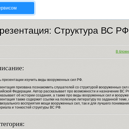
ервисом
резентация: Структура ВС РФ
В блокно
исание:
ь презентации изучить виды вооруженных сил РФ.
зентация призвана познакомить слушателей со структурой вооруженных сил 
сийской Федерации. Автор рассказывает про возможности и назначение ВС Р
казывает об истории создания, а также про виды вооруженных сил и вооруже
зентация также содержит ссылки на полезную литературу по заданной теме, 
 визуального восприятия мощи вооруженных сил, так и для лучшего понимани
ериала и тонкостей структуры ВС РФ.
тегория: