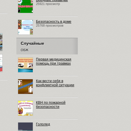
Вредные привычки
25921 просмотр
Безопасность в доме
25768 просмотров
Случайные
ОБЖ
Первая медицинская
помощь при травмах
Как вести себя в
конфликтной ситуации
КВН по пожарной
безопасности
Гололед