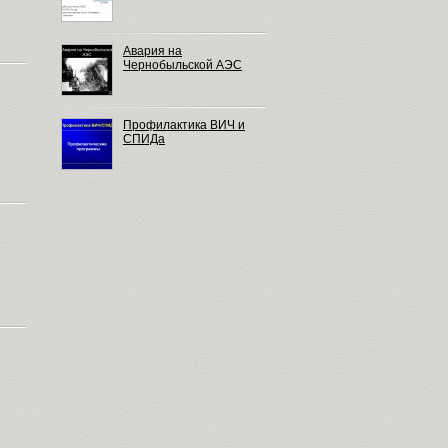
Авария на
Чернобыльской АЭС
Профилактика ВИЧ и
СПИДа