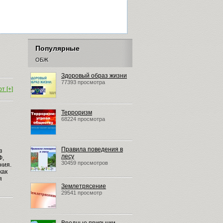
Популярные
ОБЖ
Здоровый образ жизни
77393 просмотра
т [+]
Терроризм
68224 просмотра
Правила поведения в
в
лесу
Ф,
30459 просмотров
ния.
как
я
Землетрясение
29541 просмотр