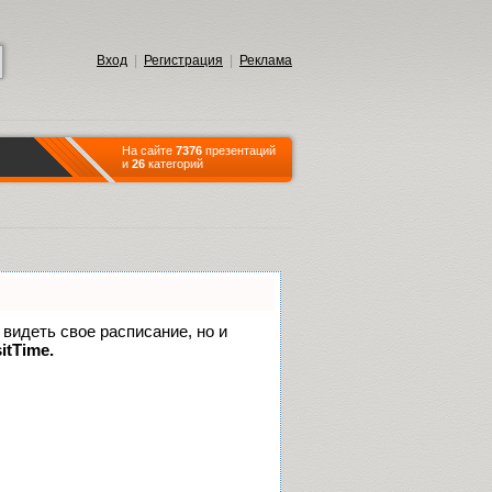
Вход
|
Регистрация
|
Реклама
На сайте
7376
презентаций
и
26
категорий
 видеть свое расписание, но и
itTime.