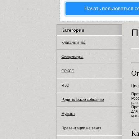
Начать пользоваться с
П
Категории
Классный час
Физкультура
ОРКСЭ
Оп
ИЗО
Цел
Пре
Рос
Родительское собрание
расс
Пре
для
Музыка
мат
Презентации на заказ
Ка