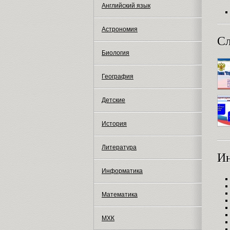
Английский язык
Астрономия
Сл
Биология
География
Детские
История
Литература
И
Информатика
Математика
МХК