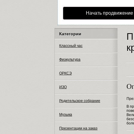
Начать продвижение
П
Категории
к
Классный час
Физкультура
ОРКСЭ
Оп
ИЗО
Пре
Родительское собрание
В п
пове
Музыка
Вели
без
бол
Презентации на заказ