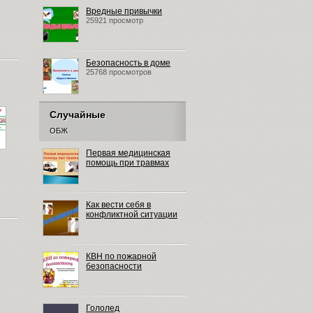
Вредные привычки
25921 просмотр
Безопасность в доме
25768 просмотров
Случайные
ОБЖ
Первая медицинская
помощь при травмах
Как вести себя в
конфликтной ситуации
КВН по пожарной
безопасности
Гололед