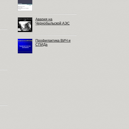
Авария на
Чернобыльской АЭС
Профилактика ВИЧ и
СПИДа