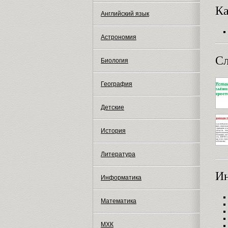
Ка
Английский язык
Астрономия
Сл
Биология
География
Детские
История
Литература
И
Информатика
Математика
МХК