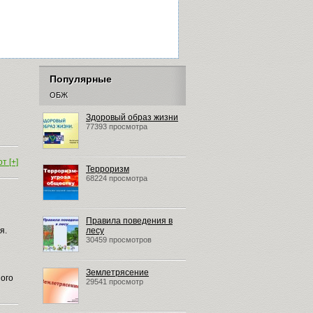
Популярные
ОБЖ
Здоровый образ жизни
77393 просмотра
т [+]
Терроризм
68224 просмотра
Правила поведения в
я.
лесу
30459 просмотров
Землетрясение
ого
29541 просмотр