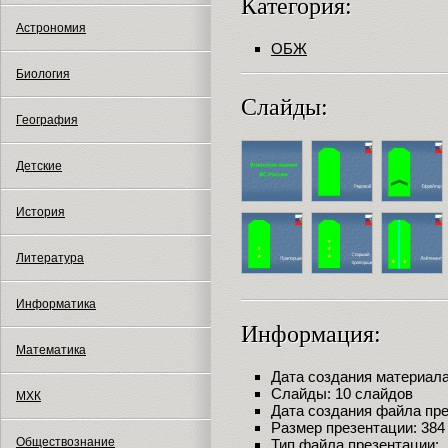
Категория:
Астрономия
ОБЖ
Биология
Слайды:
География
Детские
История
Литература
Информатика
Информация:
Математика
Дата создания материала:
Слайды: 10 слайдов
МХК
Дата создания файла през
Размер презентации: 384
Обществознание
Тип файла презентации: