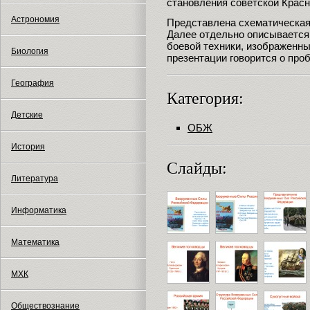
становления советской Красн
Астрономия
Представлена схематическая
Далее отдельно описывается
боевой техники, изображенн
Биология
презентации говорится о про
География
Категория:
Детские
ОБЖ
История
Слайды:
Литература
Информатика
Математика
МХК
Обществознание