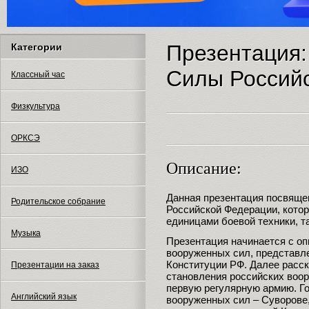
Презентация
Категории
Силы Россий
Классный час
Физкультура
ОРКСЭ
Описание:
ИЗО
Данная презентация посвящ
Родительское собрание
Российской Федерации, кото
единицами боевой техники, та
Музыка
Презентация начинается с оп
вооруженных сил, представл
Конституции РФ. Далее расск
Презентации на заказ
становления российских воо
первую регулярную армию. Г
Английский язык
вооруженных сил – Суворове,