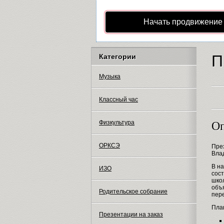
Начать продвижение
П
Категории
Музыка
Классный час
Физкультура
Оп
ОРКСЭ
Пре
Вла
В на
ИЗО
сост
школ
объя
Родительское собрание
пере
Пла
Презентации на заказ