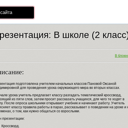
 сайта
резентация: В школе (2 класс
В блокно
исание:
зентация подготовлена учителем начальных классов Пановой Оксаной
димировной для проведения урока окружающего мира во вторых классах.
чале урока учитель предлагает классу разгадать тематический кроссворд,
оящий из пяти слов, затем просит рассказать учащихся, для чего те ходят в
у. После опроса школьники открывают учебник и начинают работу. Учитель
сняет классу правила работы в парах, рассказывает о поведении на уроке и 
менах, о том, как нужно общаться со взрослыми.
н презентации:
Кроссворд.