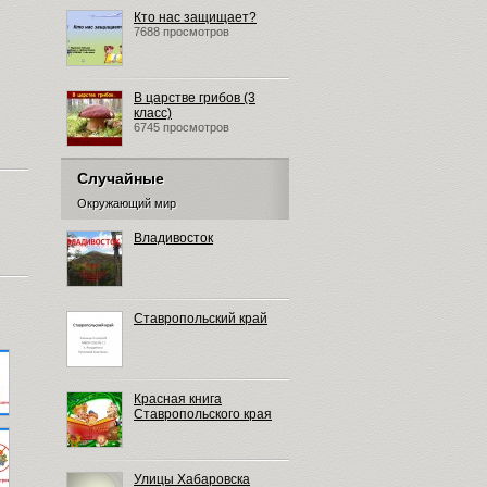
Кто нас защищает?
7688 просмотров
В царстве грибов (3
класс)
6745 просмотров
Случайные
Окружающий мир
Владивосток
Ставропольский край
Красная книга
Ставропольского края
Улицы Хабаровска