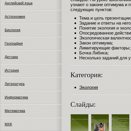
Английский язык
узнают о законе оптимума и 
следующих пунктов:
Астрономия
Тема и цель презентации
Задание и ответы на него
Понятие экология и экол
Биология
Опосредованное действи
Экологическая валентнос
Закон оптимума;
География
Лимитирующие факторы;
Бочка Либиха;
Детские
Несколько заданий для 
История
Категория:
Литература
Экология
Информатика
Слайды:
Математика
МХК