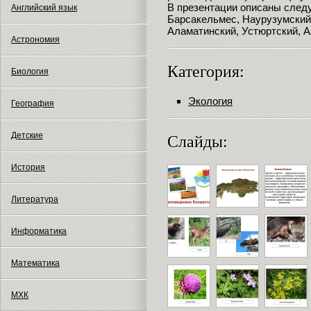
В презентации описаны след
Английский язык
Барсакельмес, Наурузумский
Аламатинский, Устюртский, А
Астрономия
Категория:
Биология
Экология
География
Детские
Слайды:
История
Литература
Информатика
Математика
МХК