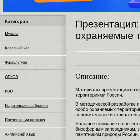
Презентация:
Категории
охраняемые 
Музыка
Классный час
Физкультура
Описание:
ОРКСЭ
Материалы презентации позн
ИЗО
территориями России.
В методической разработке п
Родительское собрание
особо охраняемых территорий
положительное и отрицательн
Презентации на заказ
Большое внимание в презент
биосферным заповедникам, з
памятником природы России.
Английский язык