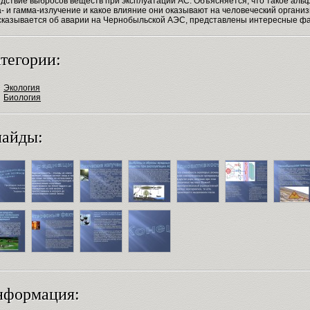
дствие выбросов веществ при эксплуатации АС. Объясняется, что такое альф
- и гамма-излучение и какое влияние они оказывают на человеческий организ
сказывается об аварии на Чернобыльской АЭС, представлены интересные фа
тегории:
Экология
Биология
айды:
нформация: