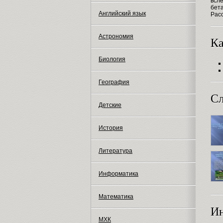
всле
бета
Английский язык
Рас
Астрономия
Ка
Биология
География
Сл
Детские
История
Литература
Информатика
Математика
И
МХК