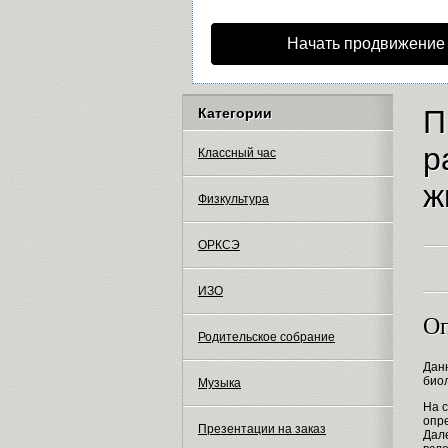
Начать продвижение
П
Категории
р
Классный час
ж
Физкультура
ОРКСЭ
ИЗО
Оп
Родительское собрание
Дан
биол
Музыка
На 
опре
Презентации на заказ
Дал