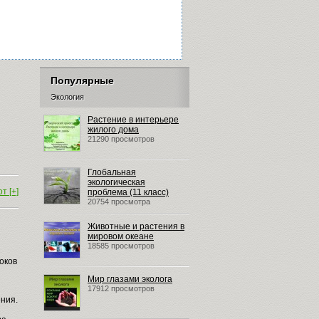
Популярные
Экология
Растение в интерьере
жилого дома
21290 просмотров
Глобальная
экологическая
т [+]
проблема (11 класс)
20754 просмотра
Животные и растения в
мировом океане
18585 просмотров
оков
Мир глазами эколога
17912 просмотров
ения.