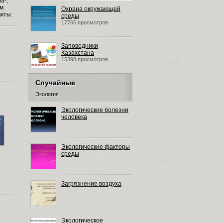
а-,
м.
Охрана окружающей
кты.
среды
17765 просмотров
Заповедники
Казахстана
15398 просмотров
Случайные
Экология
Экологические болезни
человека
Экологические факторы
среды
Загрязнение воздуха
Экологическое