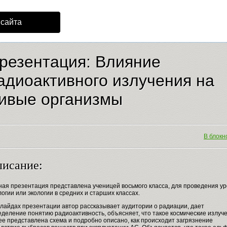
 сайта
резентация: Влияние
адиоактивного излучения на
ивые организмы
В блокно
исание:
ная презентация представлена ученицей восьмого класса, для проведения ур
огии или экологии в средних и старших классах.
слайдах презентации автор рассказывает аудитории о радиации, дает
деление понятию радиоактивность, объясняет, что такое космические излуч
ее представлена схема и подробно описано, как происходит загрязнение