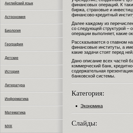
Английский язык
финансовых операций. К так
биржа, страховые и инвести
финансово-кредитный инстит
Астрономия
Далее каждому из перечисле
со следующей структурой – о
Биология
операции выполняет, какие о
Рассказывается о главном на
География
финансовые институты, а имен
какие задачи стоят перед ней,
Детские
Дано описание всех частей б
коммерческий банк, кредитно
содержательная презентация
История
банковской системы.
Литература
Категория:
Информатика
Экономика
Математика
Слайды:
МХК