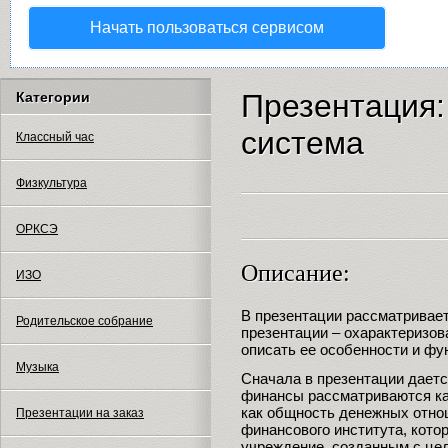
Начать пользоваться сервисом
Презентация:
Категории
система
Классный час
Физкультура
ОРКСЭ
Описание:
ИЗО
В презентации рассматривает
Родительское собрание
презентации – охарактеризов
описать ее особенности и фу
Музыка
Сначала в презентации дает
финансы рассматриваются как
как общность денежных отно
Презентации на заказ
финансового института, кото
учреждение, созданным с це