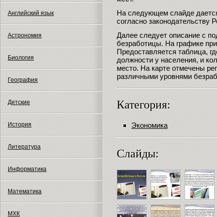
На следующем слайде дается
Английский язык
согласно законодательству 
Далее следует описание с п
Астрономия
безработицы. На графике при
Предоставляется таблица, г
Биология
должности у населения, и ко
место. На карте отмечены ре
различными уровнями безра
География
Категория:
Детские
Экономика
История
Литература
Слайды:
Информатика
Математика
МХК