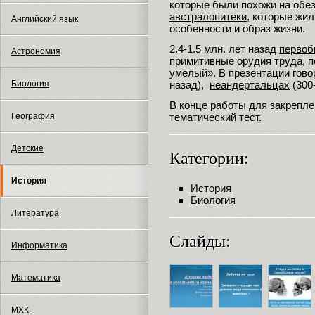
которые были похожи на обе
австралопитеки
, которые жил
Английский язык
особенности и образ жизни.
2.4-1.5 млн. лет назад
первоб
Астрономия
примитивные орудия труда, п
умелый». В презентации говор
назад),
неандертальцах
(300
Биология
В конце работы для закрепле
тематический тест.
География
Детские
Категории:
История
История
Биология
Литература
Слайды:
Информатика
Математика
МХК