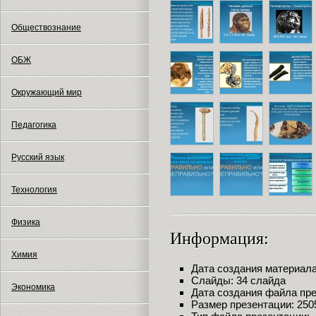
Обществознание
ОБЖ
Окружающий мир
Педагогика
Русский язык
Технология
Физика
Информация:
Химия
Дата создания материала:
Слайды: 34 слайда
Экономика
Дата создания файла през
Размер презентации: 250