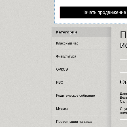
Начать продвижение
П
Категории
и
Классный час
Физкультура
ОРКСЭ
Оп
ИЗО
Дан
Родительское собрание
Вел
Сал
Музыка
Слу
пом
Презентации на заказ