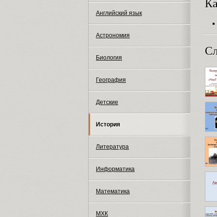
Ка
Английский язык
Астрономия
Сл
Биология
География
Детские
История
Литература
Информатика
Математика
МХК