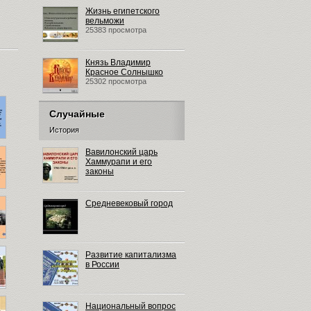
Жизнь египетского
вельможи
25383 просмотра
Князь Владимир
Красное Солнышко
25302 просмотра
Случайные
История
Вавилонский царь
Хаммурапи и его
законы
Средневековый город
Развитие капитализма
в России
Национальный вопрос