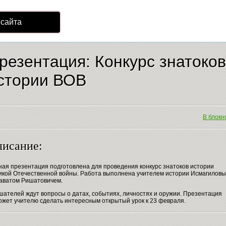
 сайта
резентация: Конкурс знатоков
стории ВОВ
В блокно
исание:
ная презентация подготовлена для проведения конкурс знатоков истории
икой Отечественной войны. Работа выполнена учителем истории Исмагилов
аватом Ришатовичем.
шателей ждут вопросы о датах, событиях, личностях и оружии. Презентация
ожет учителю сделать интересным открытый урок к 23 февраля.