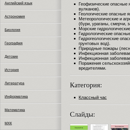
Английский язык
Геофизические опасные 
вулканов).
Геологические опасные я
Астрономия
Метеорологические и аг
(бури, ураганы, смерчи, з
Морские гидрологические
Биология
Гидрологические опасные
Гидрогеологические опас
грунтовых вод).
География
Природные пожары (лесн
Инфекционная заболева
Детские
Инфекционная заболевае
Поражения сельскохозяй
вредителями.
История
Категория:
Литература
Информатика
Классный час
Математика
Слайды:
МХК