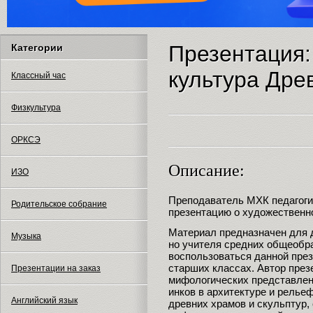
Презентация:
Категории
культура Дре
Классный час
Физкультура
ОРКСЭ
Описание:
ИЗО
Преподаватель МХК педагоги
Родительское собрание
презентацию о художественн
Материал предназначен для 
Музыка
но учителя средних общеобр
воспользоваться данной през
старших классах. Автор през
Презентации на заказ
мифологических представлени
инков в архитектуре и релье
Английский язык
древних храмов и скульптур,