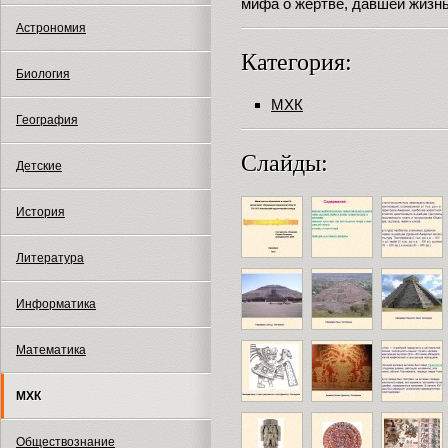
мифа о жертве, давшей жизнь
Астрономия
Категория:
Биология
МХК
География
Слайды:
Детские
История
Литература
Информатика
Математика
МХК
Обществознание