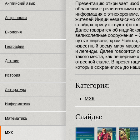
Презентацию открывает изоб
Английский язык
облачении с религиозными пр
информация о этнохорониме, т
Астрономия
жителей Индии независимо от
слайдах присутствуют фотог
Далее говорится об индийск
Биология
великолепные сооружения – 
путь к нирване, храм Чайтья
известный всему миру мавзол
География
и легенды. Далее говорится о
такого места, как пещерные 
Детские
отвесной скале. В презентац
которые сохранились до наши
История
Категория:
Литература
МХК
Информатика
Слайды:
Математика
МХК