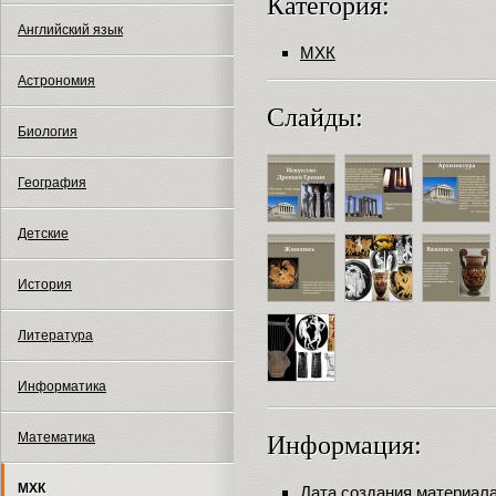
Категория:
Английский язык
МХК
Астрономия
Слайды:
Биология
География
Детские
История
Литература
Информатика
Математика
Информация:
МХК
Дата создания материала: