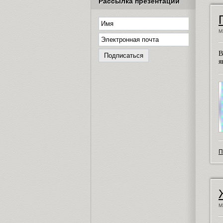
Рассылка презентаций
М
В
я
П
М