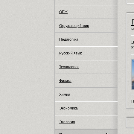
ОБЖ
Окружающий мир
М
Педагогика
В
к
Русский язык
Технология
Физика
Химия
П
Экономика
Экология