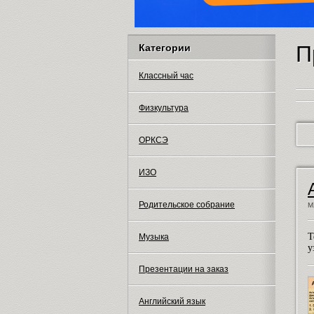
П
Категории
Классный час
Физкультура
ОРКСЭ
ИЗО
Родительское собрание
М
Т
Музыка
у
Презентации на заказ
Английский язык