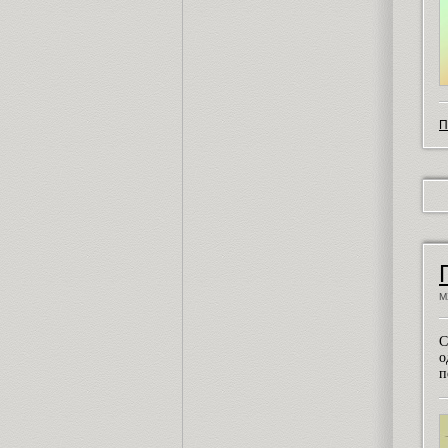
П
М
С
о
п