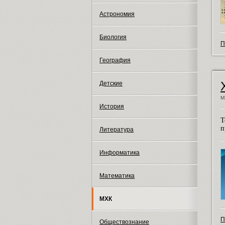
Астрономия
Биология
П
География
Детские
М
История
Т
п
Литература
Информатика
Математика
МХК
П
Обществознание