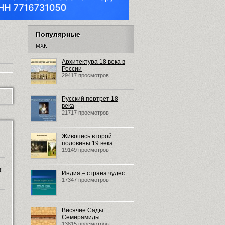
Популярные
МХК
Архитектура 18 века в
России
29417 просмотров
Русский портрет 18
века
21717 просмотров
Живопись второй
половины 19 века
19149 просмотров
и
Индия – страна чудес
17347 просмотров
Висячие Сады
Семирамиды
13815 просмотров