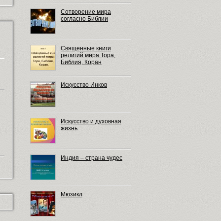
Сотворение мира
согласно Библии
Священные книги
религий мира Тора,
Библия, Коран
Искусство Инков
Искусство и духовная
жизнь
Индия – страна чудес
Мюзикл