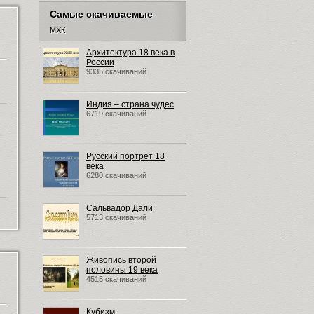
Самые скачиваемые
МХК
Архитектура 18 века в
России
9335 скачиваний
Индия – страна чудес
6719 скачиваний
Русский портрет 18
века
6280 скачиваний
Сальвадор Дали
5713 скачиваний
Живопись второй
половины 19 века
4515 скачиваний
Кубизм