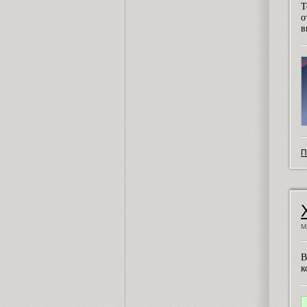
Т
о
в
П
М
В
к