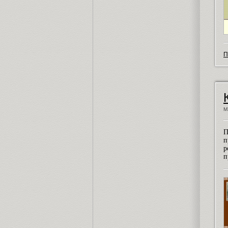
П
М
П
п
р
п