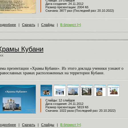
Слайды: 25 слайдов
Дата создания: 24.11.2012
Размер презентации: 2004 Кб
Скачана: 3877 раз (Последний раз: 20.10.2022)
одробнее
|
Скачать
|
Слайды
|
В блокнот [+]
Храмы Кубани
ХК
ема презентации «Храмы Кубани». Из этого доклада ученики узнают о
равославных храмах расположенных на территории Кубани.
Слайды: 12 слайдов
Дата создания: 24.11.2012
Размер презентации: 5819 Кб
Скачана: 1022 раза (Последний раз: 20.10.2022)
одробнее
|
Скачать
|
Слайды
|
В блокнот [+]